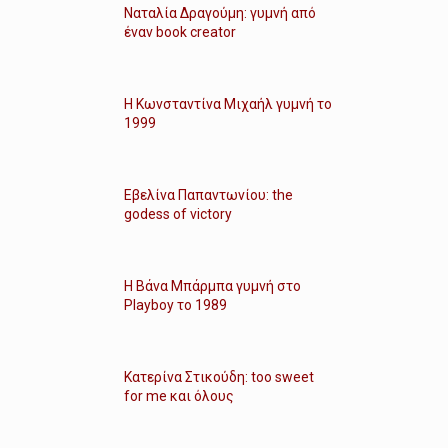
Ναταλία Δραγούμη: γυμνή από
έναν book creator
Η Κωνσταντίνα Μιχαήλ γυμνή το
1999
Εβελίνα Παπαντωνίου: the
godess of victory
Η Βάνα Μπάρμπα γυμνή στο
Playboy το 1989
Κατερίνα Στικούδη: too sweet
for me και όλους