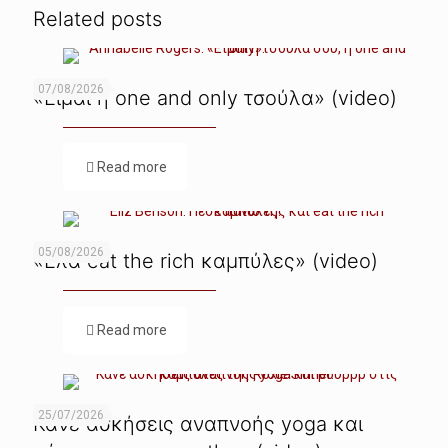
Related posts
07/08/2026
«Είμαι η one and only τσούλα» (video)
Read more
05/08/2026
«Ελα eat the rich καμπύλες» (video)
Read more
25/07/2026
Κάνε ασκήσεις αναπνοής yoga και