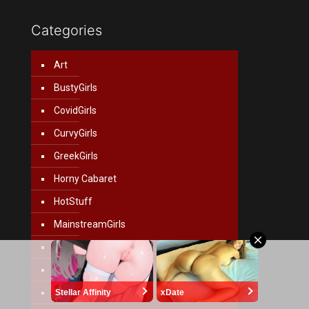
Categories
Art
BustyGirls
CovidGirls
CurvyGirls
GreekGirls
Horny Cabaret
HotStuff
MainstreamGirls
Movies
NextDoorGirls
PinUpGirls
Stellar Affinity
xDate