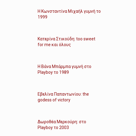
Η Κωνσταντίνα Μιχαήλ γυμνή το
1999
Κατερίνα Στικούδη: too sweet
for me και όλους
Η Βάνα Μπάρμπα γυμνή στο
Playboy το 1989
Εβελίνα Παπαντωνίου: the
godess of victory
Δωροθέα Μερκούρη: στο
Playboy το 2003