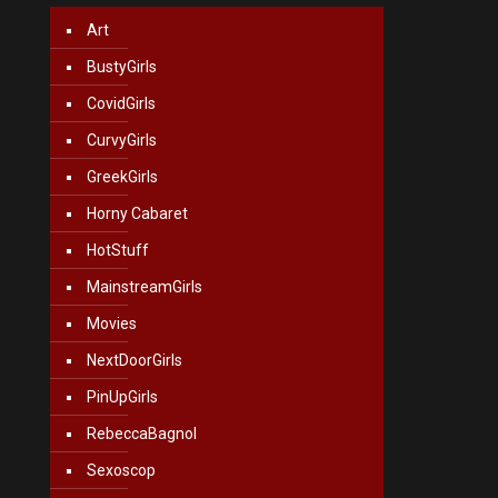
Art
BustyGirls
CovidGirls
CurvyGirls
GreekGirls
Horny Cabaret
HotStuff
MainstreamGirls
Movies
NextDoorGirls
PinUpGirls
RebeccaBagnol
Sexoscop