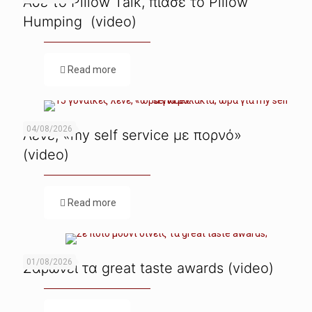
Ασε το Pillow Talk, πιάσε το Pillow
Humping (video)
Read more
04/08/2026
Λένε, «my self service με πορνό»
(video)
Read more
01/08/2026
Σαρώνει τα great taste awards (video)