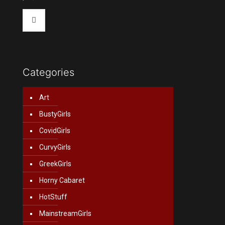
Categories
Art
BustyGirls
CovidGirls
CurvyGirls
GreekGirls
Horny Cabaret
HotStuff
MainstreamGirls