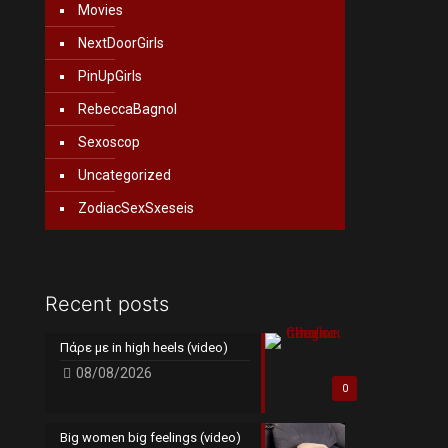
Movies
NextDoorGirls
PinUpGirls
RebeccaBagnol
Sexoscop
Uncategorized
ZodiacSexSxeseis
Recent posts
Πάρε με in high heels (video)
08/08/2026
0
Big women big feelings (video)