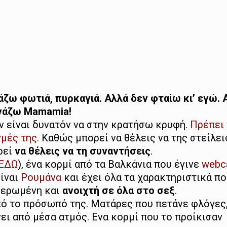
άζω φωτιά, πυρκαγιά. Αλλά δεν φταίω κι’ εγώ. 
νάζω Mamamia!
ν είναι δυνατόν να στην κρατήσω κρυφή.
Πρέπει 
γμές της.
Καθώς μπορεί να θέλεις να της στείλει
ρεί
να θέλεις να τη συναντήσεις
.
ΕΔΩ
), ένα κορμί από τα Βαλκάνια που έγινε
webca
Είναι
Ρουμάνα
και έχει όλα τα χαρακτηριστικά π
υθερωμένη και
ανοιχτή σε όλα στο σεξ
.
πό το πρόσωπό της. Ματάρες που πετάνε φλόγες
ει από μέσα ατμός. Ενα κορμί που το προίκισαν