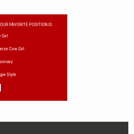
OUR FAVORITE POSITION IS:
 Girl
erse Cow Girl
sionary
gie Style