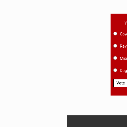
Y
Cow
Rev
Mis
Dog
Vote