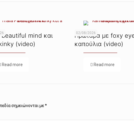
026
02/08/2026
 beautiful mind και
Πρωτάρα με foxy eye
kinky (video)
καπούλια (video)
Read more
Read more
πεδία σημειώνονται με
*