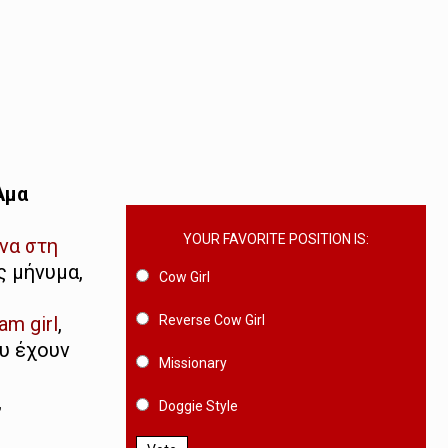
Αμα
YOUR FAVORITE POSITION IS:
να στη
ς μήνυμα,
Cow Girl
Reverse Cow Girl
m girl
,
ου έχουν
Missionary
,
Doggie Style