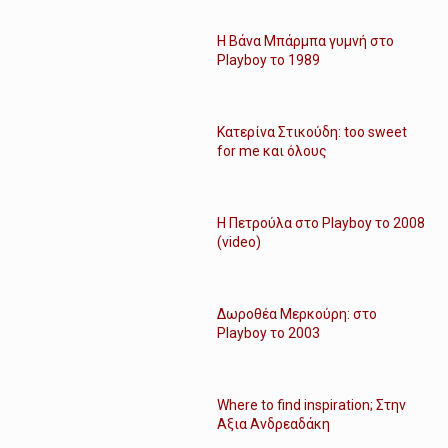
Η Βάνα Μπάρμπα γυμνή στο
Playboy το 1989
Κατερίνα Στικούδη: too sweet
for me και όλους
Η Πετρούλα στο Playboy το 2008
(video)
Δωροθέα Μερκούρη: στο
Playboy το 2003
Where to find inspiration; Στην
Αξια Ανδρεαδάκη