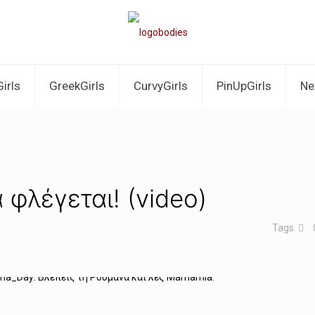
irls
GreekGirls
CurvyGirls
PinUpGirls
Ne
φλέγεται! (video)
Tags