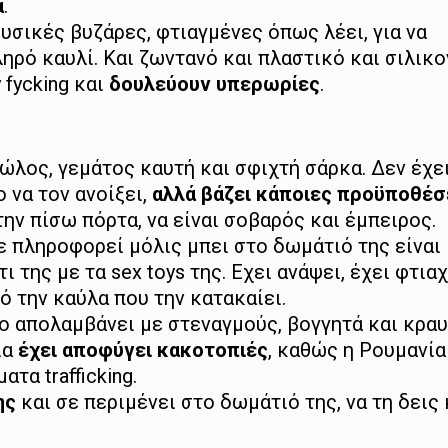
α
.
υσικές βυζάρες, φτιαγμένες όπως λέει, για να
ηρό καυλί. Και ζωντανό και πλαστικό και σιλικο
 fycking και
δουλεύουν υπερωρίες
.
ώλος, γεμάτος καυτή και σφιχτή σάρκα. Δεν έχε
 να τον ανοίξει,
αλλά βάζει κάποιες προϋποθέσ
την πίσω πόρτα, να είναι σοβαρός και έμπειρος.
ε πληροφορεί μόλις μπει στο δωμάτιό της είναι
ι της με τα sex toys της. Εχει ανάψει, έχει φτια
πό την καύλα που την κατακαίει.
το απολαμβάνει με στεναγμούς, βογγητά και κρα
ια
έχει αποφύγει κακοτοπιές
, καθώς η Ρουμανία
τα trafficking.
ης
και σε περιμένει στο δωμάτιό της, να τη δεις 