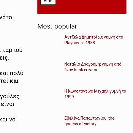
Vote
νάτο.
Most popular
Αντζελα Δημητρίου: γυμνή στο
Playboy το 1988
ι ταμπού
εις
.
Ναταλία Δραγούμη: γυμνή από
έναν book creator
 και πολύ
χτεί
και
Η Κωνσταντίνα Μιχαήλ γυμνή το
υγούλες.
1999
 είναι
Εβελίνα Παπαντωνίου: the
και να
godess of victory