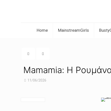
Home
MainstreamGirls
BustyG
Mamamia: Η Ρουμάνα 
11/06/2026