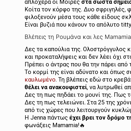
απλόχερα οι Μοίρες
στα σωστά σημεί
Κοίτα τον κόρφο της. Δυο σφριγηλές, φ
φιλοξενούν μέσα τους κάθε είδους σκλ
Είναι βυζιά που κάνουν το απόλυτο titty
Βλέπεις τη Ρουμάνα και λες Mamamia
Δες τα καπούλια της. Ολοστρόγγυλος κ
και προκαταλήψεις και δεν λέει όχι στο
Πρέπει ο άντρας που θα την πάρει από 
Το κορμί της είναι αδύνατο και όπως σ
καυλωμένο
. Τη βλέπεις εδώ στο κρεβάτ
θέλει να ανακουφιστεί
, να λυτρωθεί α
Δες τη πως πηδάει το μουνί της. Πως 
Δες τη πως τελειώνει. Στα 25 της χρόν
από τις χώρες που λειτουργούν κυκλώμα
Η Jenna πάντως
έχει βρει τον δρόμο τ
φωνάξεις Mamamia!🔥