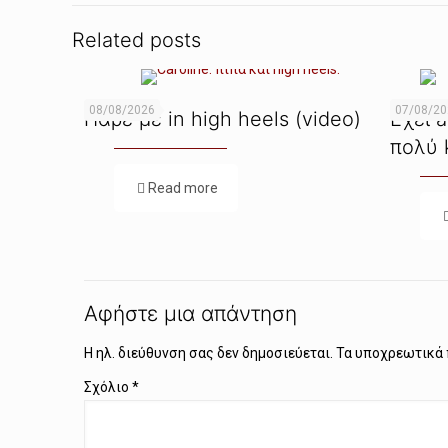
Related posts
08/08/2026
07/08/2
Πάρε με in high heels (video)
Εχει a
πολύ 
Read more
Αφήστε μια απάντηση
Η ηλ. διεύθυνση σας δεν δημοσιεύεται.
Τα υποχρεωτικά 
Σχόλιο
*