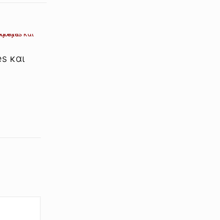
s και