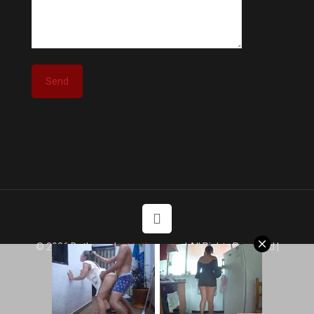
© 2026 Betheme by
Muffin group
| All Rights Reserved |
Powered by
WordPress