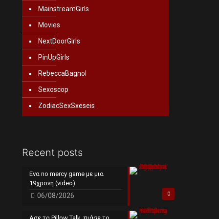
MainstreamGirls
Movies
NextDoorGirls
PinUpGirls
RebeccaBagnol
Sexoscop
ZodiacSexSxeseis
Recent posts
Ενα no mercy game με μια
19χρονη (video)
0
06/08/2026
Ασε το Pillow Talk, πιάσε το