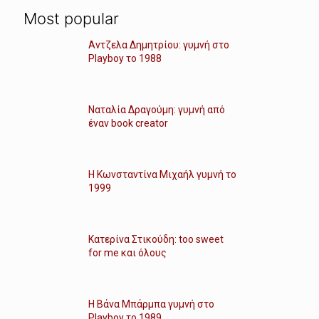
Most popular
Αντζελα Δημητρίου: γυμνή στο
Playboy το 1988
Ναταλία Δραγούμη: γυμνή από
έναν book creator
Η Κωνσταντίνα Μιχαήλ γυμνή το
1999
Κατερίνα Στικούδη: too sweet
for me και όλους
Η Βάνα Μπάρμπα γυμνή στο
Playboy το 1989