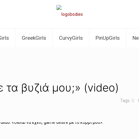
irls
GreekGirls
CurvyGirls
PinUpGirls
Ne
 τα βυζιά μου;» (video)
Tags