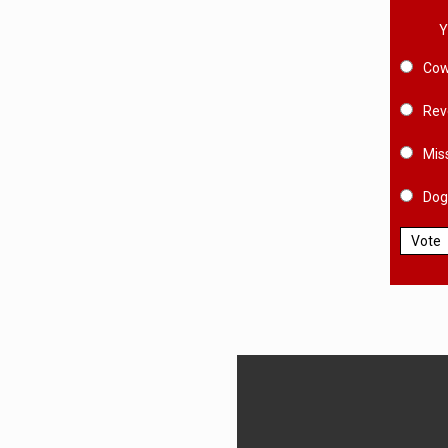
Y
Cow
Rev
Mis
Dog
Vote