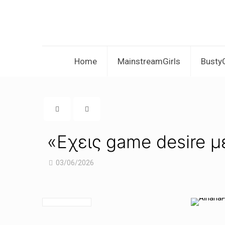
Home
MainstreamGirls
BustyG
«Εχεις game desire με
03/06/2026