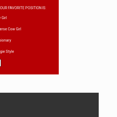
OUR FAVORITE POSITION IS:
 Girl
erse Cow Girl
sionary
gie Style