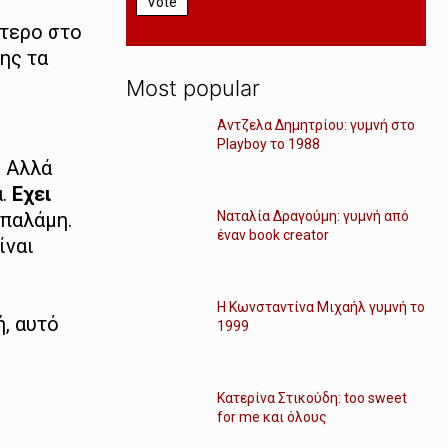
Vote
ότερο στο
ης τα
Most popular
Αντζελα Δημητρίου: γυμνή στο
Playboy το 1988
. Αλλά
ά.
Εχει
Ναταλία Δραγούμη: γυμνή από
 παλάμη.
έναν book creator
ίναι
Η Κωνσταντίνα Μιχαήλ γυμνή το
ή, αυτό
1999
Κατερίνα Στικούδη: too sweet
for me και όλους