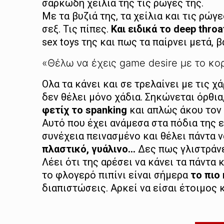
σαρκώδη χείλια της τις ρώγες της.
Με τα βυζιά της, τα χείλια και τις ρώ
σεξ. Τις πίπες.
Και ειδικά το deep throa
sex toys της και πως τα παίρνει μετά, β
«Θέλω να έχεις game desire με το κο
Ολα τα κάνει και σε τρελαίνει με τις χ
δεν θέλει μόνο χάδια. Σηκώνεται όρθια
φετίχ το spanking
και απλώς άκου τον 
Αυτό που έχει ανάμεσα στα πόδια της εί
συνέχεια πεινασμένο και θέλει πάντα ν
πλαστικό, γυάλινο…
Δες πως γλιστράνε 
Λέει ότι της αρέσει να κάνει τα πάντα 
το φλογερό πιπίνι είναι σήμερα
το πιο
διαπιστώσεις. Αρκεί να είσαι έτοιμος κ