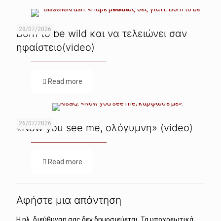
29/07/2026
Born to be wild και να τελειώνει σαν
ηφαίστειο(video)
Read more
26/07/2026
«Now you see me, ολόγυμνη» (video)
Read more
Αφήστε μια απάντηση
Η ηλ. διεύθυνση σας δεν δημοσιεύεται.
Τα υποχρεωτικά