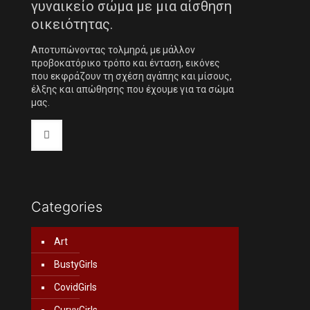
γυναικείο σώμα με μια αίσθηση
οικειότητας.
Αποτυπώνοντας τολμηρά, με μάλλον
προβοκατόρικο τρόπο και ένταση, εικόνες
που εκφράζουν τη σχέση αγάπης και μίσους,
έλξης και απώθησης που έχουμε για τα σώμα
μας.
Categories
Art
BustyGirls
CovidGirls
CurvyGirls