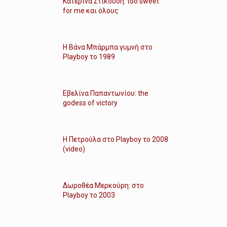
Κατερίνα Στικούδη: too sweet
for me και όλους
Η Βάνα Μπάρμπα γυμνή στο
Playboy το 1989
Εβελίνα Παπαντωνίου: the
godess of victory
Η Πετρούλα στο Playboy το 2008
(video)
Δωροθέα Μερκούρη: στο
Playboy το 2003