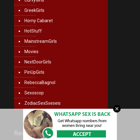
GreekGirls
Horny Cabaret
HotStuff
MainstreamGirls
Movies
NextDoorGirls
PinUpGirls
RebeccaBagnol
Sexoscop
ZodiacSexSxeseis
Recent posts