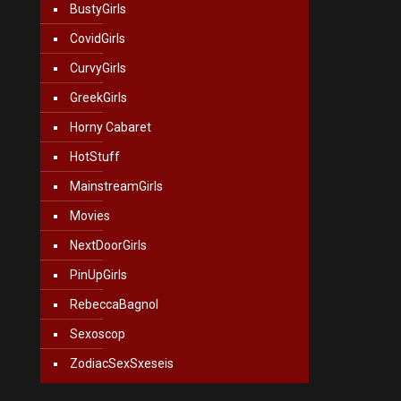
BustyGirls
CovidGirls
CurvyGirls
GreekGirls
Horny Cabaret
HotStuff
MainstreamGirls
Movies
NextDoorGirls
PinUpGirls
RebeccaBagnol
Sexoscop
ZodiacSexSxeseis