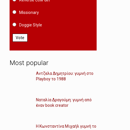
Reverse Cow Girl
Missionary
Doggie Style
Vote
Most popular
Αντζελα Δημητρίου: γυμνή στο
Playboy το 1988
Ναταλία Δραγούμη: γυμνή από
έναν book creator
Η Κωνσταντίνα Μιχαήλ γυμνή το