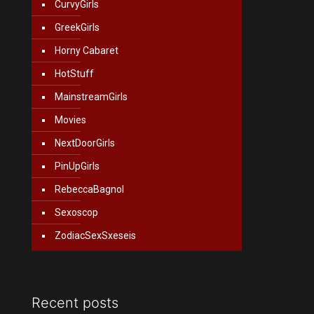
CurvyGirls
GreekGirls
Horny Cabaret
HotStuff
MainstreamGirls
Movies
NextDoorGirls
PinUpGirls
RebeccaBagnol
Sexoscop
ZodiacSexSxeseis
Recent posts