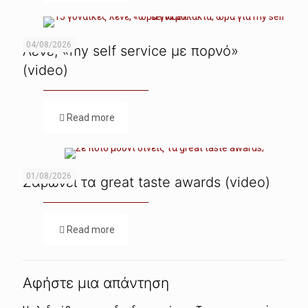
04/08/2026
Λένε, «my self service με πορνό»
(video)
Read more
01/08/2026
Σαρώνει τα great taste awards (video)
Read more
Αφήστε μια απάντηση