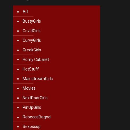
Art
BustyGirls
CovidGirls
CurvyGirls
GreekGirls
Horny Cabaret
HotStuff
MainstreamGirls
Movies
NextDoorGirls
PinUpGirls
RebeccaBagnol
Sexoscop