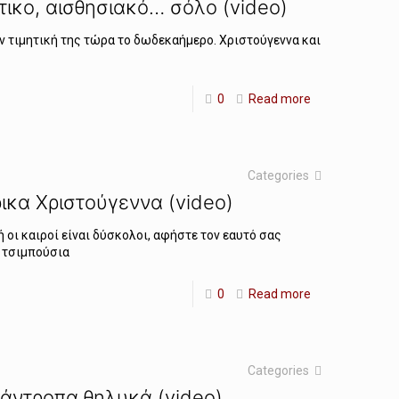
ικο, αισθησιακό… σόλο (video)
την τιμητική της τώρα το δωδεκαήμερο. Χριστούγεννα και
0
Read more
Categories
ρικα Χριστούγεννα (video)
 οι καιροί είναι δύσκολοι, αφήστε τον εαυτό σας
α τσιμπούσια
0
Read more
Categories
ιάντροπα θηλυκά (video)