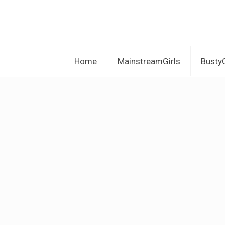
Home
MainstreamGirls
BustyG