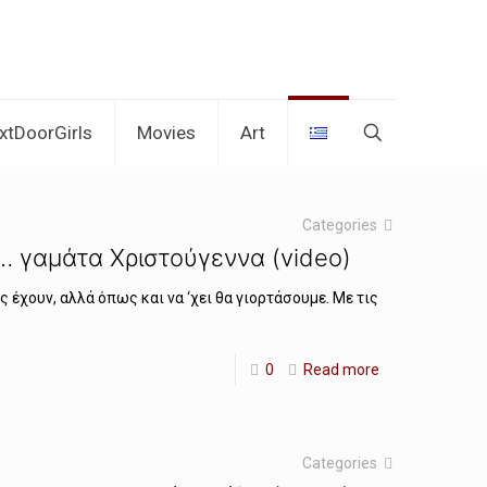
xtDoorGirls
Movies
Art
Categories
… γαμάτα Χριστούγεννα (video)
 έχουν, αλλά όπως και να ‘χει θα γιορτάσουμε. Με τις
0
Read more
Categories