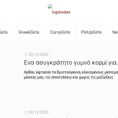
irls
GreekGirls
CurvyGirls
PinUpGirls
Ne
22/12/2020
Ενα ασυγκράτητο γυμνό κορμί για
Ηρθαν, έφτασαν τα Χριστούγεννα, κλεισμένους μέσα μας
μάσκες μας, τις αποστάσεις και χωρίς τις μαζώξεις
24/12/2020