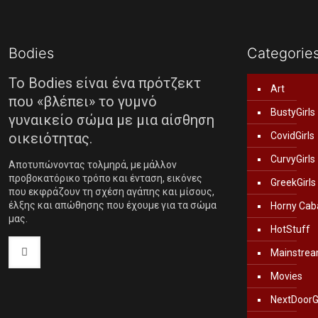
Bodies
Categorie
Το Bodies είναι ένα πρότζεκτ
Art
που «βλέπει» το γυμνό
BustyGirls
γυναικείο σώμα με μια αίσθηση
οικειότητας.
CovidGirls
CurvyGirls
Αποτυπώνοντας τολμηρά, με μάλλον
προβοκατόρικο τρόπο και ένταση, εικόνες
GreekGirls
που εκφράζουν τη σχέση αγάπης και μίσους,
έλξης και απώθησης που έχουμε για τα σώμα
Horny Cab
μας.
HotStuff
Mainstrea
Movies
NextDoorGi