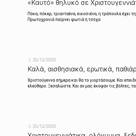
«Καυτό» θηλυκό σε Χριστουγεννιάτ
Πόκα, πόκερ, τριανταένα, εικοσιένα, η τράπουλα έχει 
Πρωτοχρονιά παίρνει φωτιά η τσόχα
25/12/2020
Καλά, αισθησιακά, ερωτικά, παθιά
Χριστούγεννα σήμερα και θα το γιορτάσουμε. Και επειδή
ελεύθερο. Ξεσαλώστε. Και αν μας έκοψαν τις βόλτες, τ
25/12/2020
Χριστουγεννιάτικα, ολόγυμνα, ξεδ