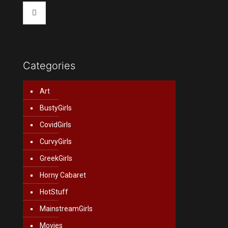
Categories
Art
BustyGirls
CovidGirls
CurvyGirls
GreekGirls
Horny Cabaret
HotStuff
MainstreamGirls
Movies