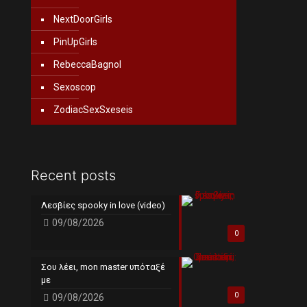
NextDoorGirls
PinUpGirls
RebeccaBagnol
Sexoscop
ZodiacSexSxeseis
Recent posts
Λεσβίες spooky in love (video)
09/08/2026
0
Σου λέει, mon master υπόταξέ
με
0
09/08/2026