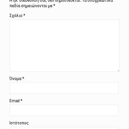
Η ηλ. διεύθυνση σας δεν δημοσιεύεται.
Τα υποχρεωτικά
πεδία σημειώνονται με
*
Σχόλιο
*
Όνομα
*
Email
*
Ιστότοπος