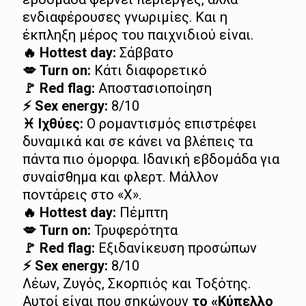
ενδιαφέρουσες γνωριμίες. Και η
έκπληξη μέρος του παιχνιδιού είναι.
🔥 Hottest day:
Σάββατο
💋 Turn on:
Κάτι διαφορετικό
🚩 Red flag:
Αποστασιοποίηση
⚡ Sex energy:
8/10
♓ Ιχθύες:
Ο ρομαντισμός επιστρέφει
δυναμικά και σε κάνει να βλέπεις τα
πάντα πιο όμορφα. Ιδανική εβδομάδα για
συναίσθημα και φλερτ. Μάλλον
ποντάρεις στο «Χ».
🔥 Hottest day:
Πέμπτη
💋 Turn on:
Τρυφερότητα
🚩 Red flag:
Εξιδανίκευση προσώπων
⚡ Sex energy:
8/10
Λέων, Ζυγός, Σκορπιός και Τοξότης.
Αυτοί είναι που σηκώνουν
το «Κύπελλο