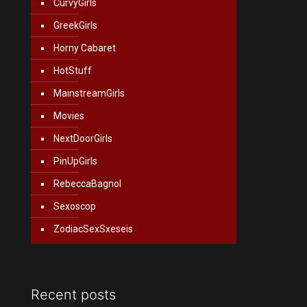
CurvyGirls
GreekGirls
Horny Cabaret
HotStuff
MainstreamGirls
Movies
NextDoorGirls
PinUpGirls
RebeccaBagnol
Sexoscop
ZodiacSexSxeseis
Recent posts