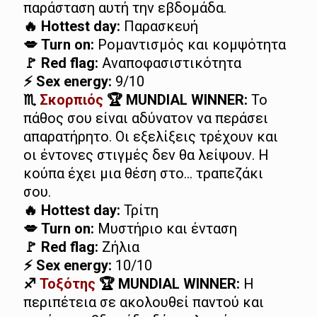
παράσταση αυτή την εβδομάδα.
🔥 Hottest day:
Παρασκευή
💋 Turn on:
Ρομαντισμός και κομψότητα
🚩 Red flag:
Αναποφασιστικότητα
⚡ Sex energy:
9/10
♏
Σκορπιός
🏆 MUNDIAL WINNER:
Το
πάθος σου είναι αδύνατον να περάσει
απαρατήρητο. Οι εξελίξεις τρέχουν και
οι έντονες στιγμές δεν θα λείψουν. Η
κούπα έχει μια θέση στο… τραπεζάκι
σου.
🔥 Hottest day:
Τρίτη
💋 Turn on:
Μυστήριο και ένταση
🚩 Red flag:
Ζήλια
⚡ Sex energy:
10/10
♐
Τοξότης
🏆 MUNDIAL WINNER:
Η
περιπέτεια σε ακολουθεί παντού και