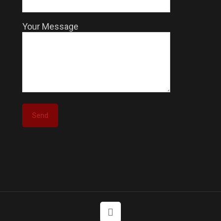
Your Message