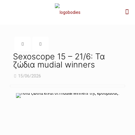
Sexoscope 15 – 21/6: Τα
ζώδια mudial winners
15/06/2026