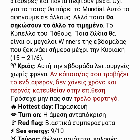
σταθερές και πάντα πέφτουν μέσα. Οχι
για το ποιος θα πάρει το Mundial. Αυτό το
αφήνουμε σε άλλους. Αλλά ποιοι
θα
σηκώσουν το άλλο το τιμημένο
. Το
Κύπελλο του Πάθους. Ποια ζώδια θα
είναι οι μεγάλοι Winners της εβδομάδας
που ξεκινάει σήμερα μέχρι την Κυριακή
(15 – 21/6).
♈ Κριός:
Αυτή την εβδομάδα λειτουργείς
χωρίς φρένα.
Αν κάποια/ος σου τραβήξει
το ενδιαφέρον, δεν χάνεις χρόνο και
περνάς κατευθείαν στην επίθεση.
Πρόσεχε μην πας σαν
τρελό φορτηγό
.
🔥 Hottest day:
Παρασκευή
💋 Turn on:
Η άμεση ανταπόκριση
🚩 Red flag:
Βιαστικά συμπεράσματα
⚡ Sex energy:
9/10
♉ Ταύρος:
Θέλεις ποιότητα, χαλαρές