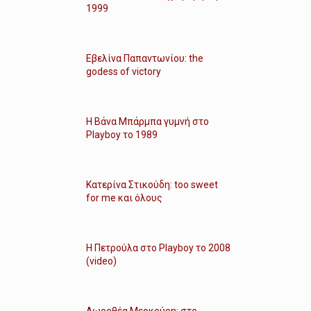
1999
Εβελίνα Παπαντωνίου: the
godess of victory
Η Βάνα Μπάρμπα γυμνή στο
Playboy το 1989
Κατερίνα Στικούδη: too sweet
for me και όλους
Η Πετρούλα στο Playboy το 2008
(video)
Δωροθέα Μερκούρη: στο