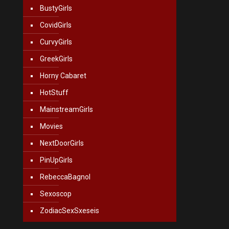
BustyGirls
CovidGirls
CurvyGirls
GreekGirls
Horny Cabaret
HotStuff
MainstreamGirls
Movies
NextDoorGirls
PinUpGirls
RebeccaBagnol
Sexoscop
ZodiacSexSxeseis