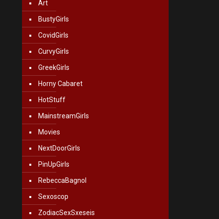
Art
BustyGirls
CovidGirls
CurvyGirls
GreekGirls
Horny Cabaret
HotStuff
MainstreamGirls
Movies
NextDoorGirls
PinUpGirls
RebeccaBagnol
Sexoscop
ZodiacSexSxeseis