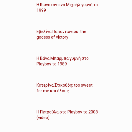
Η Κωνσταντίνα Μιχαήλ γυμνή το
1999
Εβελίνα Παπαντωνίου: the
godess of victory
Η Βάνα Μπάρμπα γυμνή στο
Playboy το 1989
Κατερίνα Στικούδη: too sweet
for me και όλους
Η Πετρούλα στο Playboy το 2008
(video)