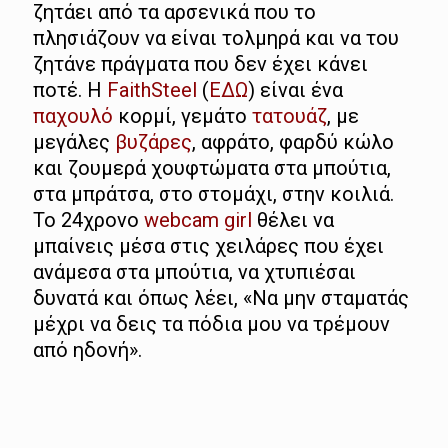
ζητάει από τα αρσενικά που το
πλησιάζουν να είναι τολμηρά και να του
ζητάνε πράγματα που δεν έχει κάνει
ποτέ. Η
FaithSteel
(
ΕΔΩ
) είναι ένα
παχουλό
κορμί, γεμάτο
τατουάζ
, με
μεγάλες
βυζάρες
, αφράτο, φαρδύ κώλο
και ζουμερά χουφτώματα στα μπούτια,
στα μπράτσα, στο στομάχι, στην κοιλιά.
Το 24χρονο
webcam girl
θέλει να
μπαίνεις μέσα στις χειλάρες που έχει
ανάμεσα στα μπούτια, να χτυπιέσαι
δυνατά και όπως λέει, «Να μην σταματάς
μέχρι να δεις τα πόδια μου να τρέμουν
από ηδονή».