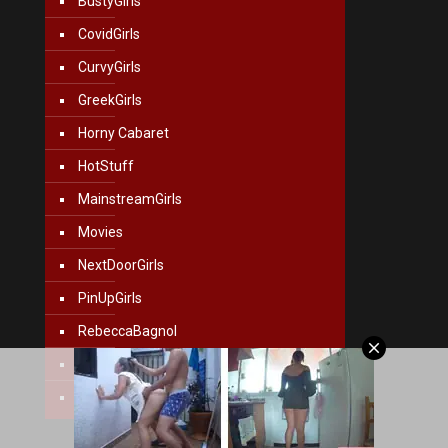
BustyGirls
CovidGirls
CurvyGirls
GreekGirls
Horny Cabaret
HotStuff
MainstreamGirls
Movies
NextDoorGirls
PinUpGirls
RebeccaBagnol
Sexoscop
ZodiacSexSxeseis