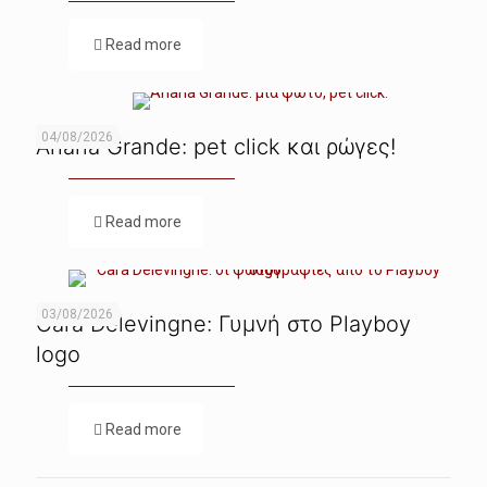
Read more
04/08/2026
Ariana Grande: pet click και ρώγες!
Read more
03/08/2026
Cara Delevingne: Γυμνή στο Playboy
logo
Read more