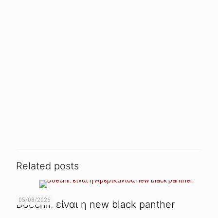
Related posts
05/08/2026
Doechii: είναι η new black panther