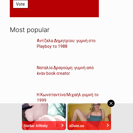
Vote
Most popular
Αντζελα Δημητρίου: γυμνή στο
Playboy το 1988
Ναταλία Δραγούμη: γυμνή από
έναν book creator
Η Κωνσταντίνα Μιχαήλ γυμνή το
1999
Κατερίνα Στικούδη: too sweet
Stellar Affinity
xDate.us
for me και όλους