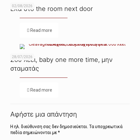
02/08/2026
Ελα στο the room next door
Read more
28/07/2026
Σου λέει, baby one more time, μην
σταματάς
Read more
Αφήστε μια απάντηση
Η ηλ. διεύθυνση σας δεν δημοσιεύεται.
Τα υποχρεωτικά
πεδία σημειώνονται με
*