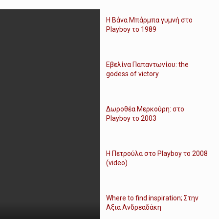
Η Βάνα Μπάρμπα γυμνή στο
Playboy το 1989
Εβελίνα Παπαντωνίου: the
godess of victory
Δωροθέα Μερκούρη: στο
Playboy το 2003
Η Πετρούλα στο Playboy το 2008
(video)
Where to find inspiration; Στην
Αξια Ανδρεαδάκη