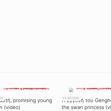
026
01/08/2026
αυτή, promising young
Η εγγονή του Genghi
 (video)
the swan princess (v