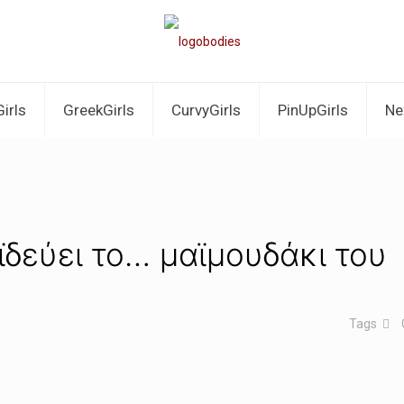
irls
GreekGirls
CurvyGirls
PinUpGirls
Ne
ϊδεύει το… μαϊμουδάκι του
Tags