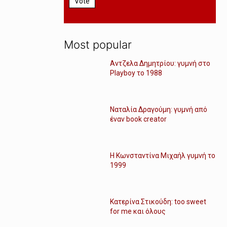
Vote
Most popular
Αντζελα Δημητρίου: γυμνή στο
Playboy το 1988
Ναταλία Δραγούμη: γυμνή από
έναν book creator
Η Κωνσταντίνα Μιχαήλ γυμνή το
1999
Κατερίνα Στικούδη: too sweet
for me και όλους