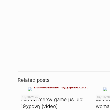
Related posts
06/08/2026
04/08/2
Ενα no mercy game με μια
Μια κ
19χρονη (video)
woman