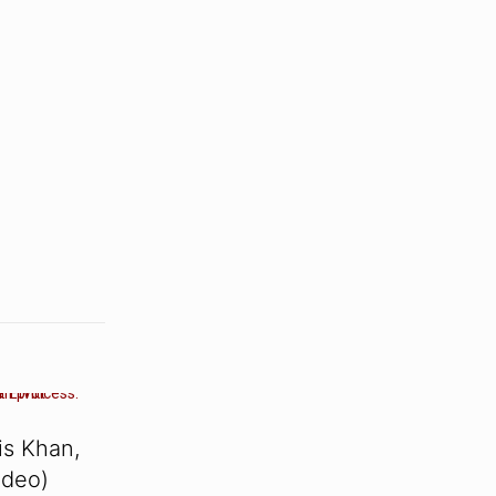
s Khan,
ideo)