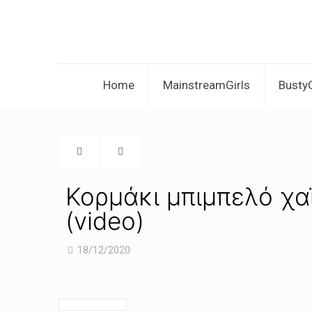
Home
MainstreamGirls
BustyG
Κορμάκι μπιμπελό χα
(video)
18/12/2020