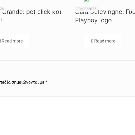
026
03/08/2026
 Grande: pet click και
Cara Delevingne: Γυ
!
Playboy logo
Read more
Read more
πεδία σημειώνονται με
*