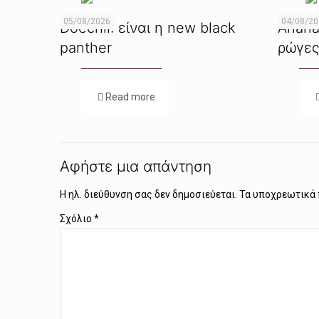
05/08/2026
04/08/2
Doechii: είναι η new black
Ariana
panther
ρώγες
Read more
Αφήστε μια απάντηση
Η ηλ. διεύθυνση σας δεν δημοσιεύεται.
Τα υποχρεωτικά 
Σχόλιο
*