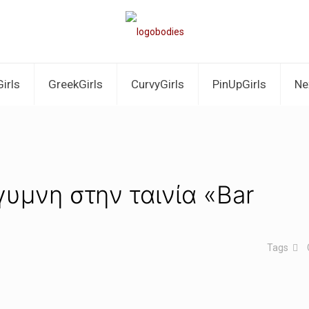
irls
GreekGirls
CurvyGirls
PinUpGirls
Ne
γυμνη στην ταινία «Bar
Tags