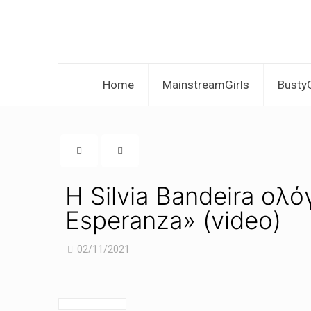
Home
MainstreamGirls
BustyG
Η Silvia Bandeira ολό
Esperanza» (video)
02/11/2021