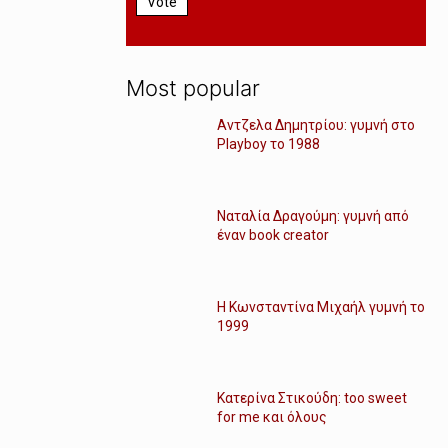
Vote
Most popular
Αντζελα Δημητρίου: γυμνή στο
Playboy το 1988
Ναταλία Δραγούμη: γυμνή από
έναν book creator
Η Κωνσταντίνα Μιχαήλ γυμνή το
1999
Κατερίνα Στικούδη: too sweet
for me και όλους