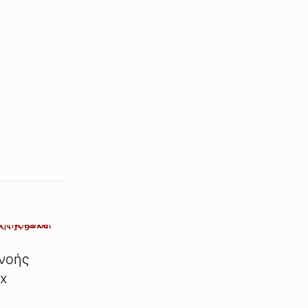
νοής
ex