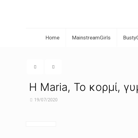
Home
MainstreamGirls
BustyG
Η Maria, Το κορμί, γυ
19/07/2020