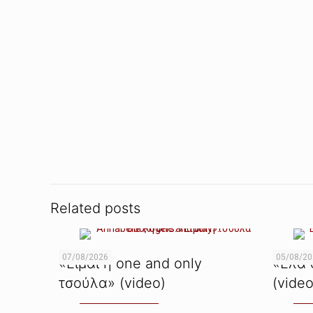
Related posts
07/08/2026
05/08/2
«Είμαι η one and only
«Ελα 
τσούλα» (video)
(video