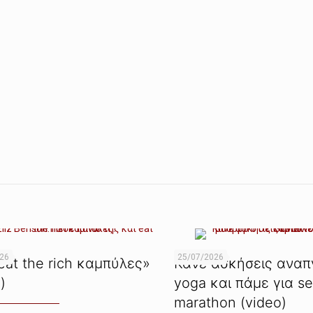
026
25/07/2026
eat the rich καμπύλες»
Κάνε ασκήσεις αναπ
)
yoga και πάμε για s
marathon (video)