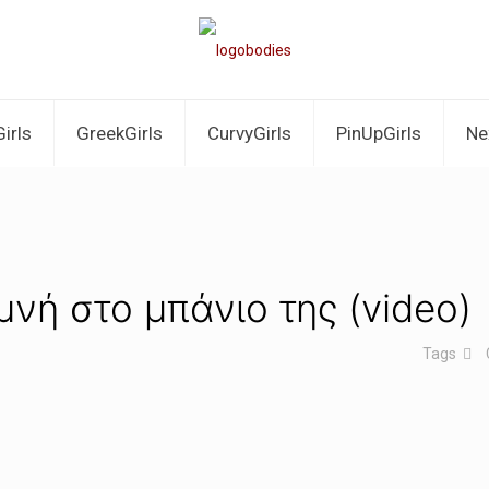
irls
GreekGirls
CurvyGirls
PinUpGirls
Ne
μνή στο μπάνιο της (video)
Tags