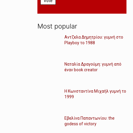
Vote
Most popular
Αντζελα Δημητρίου: γυμνή στο
Playboy το 1988
Ναταλία Δραγούμη: γυμνή από
έναν book creator
Η Κωνσταντίνα Μιχαήλ γυμνή το
1999
Εβελίνα Παπαντωνίου: the
godess of victory