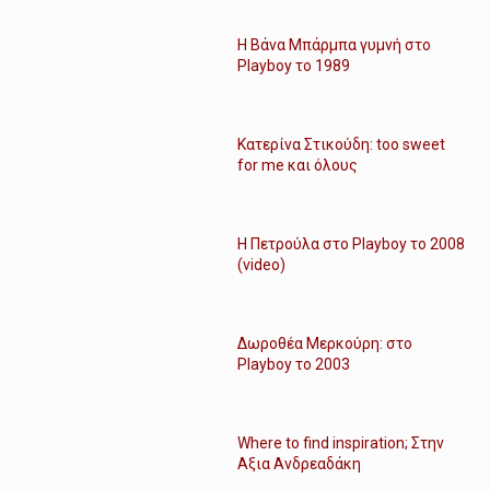
Η Βάνα Μπάρμπα γυμνή στο
Playboy το 1989
Κατερίνα Στικούδη: too sweet
for me και όλους
Η Πετρούλα στο Playboy το 2008
(video)
Δωροθέα Μερκούρη: στο
Playboy το 2003
Where to find inspiration; Στην
Αξια Ανδρεαδάκη