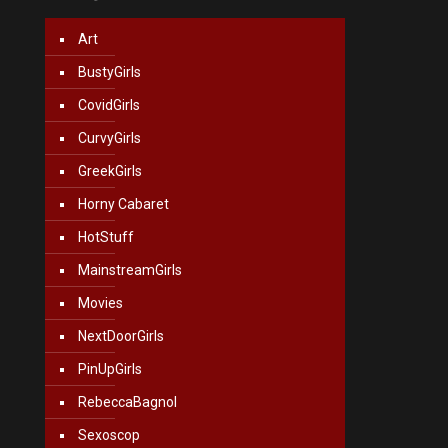
Art
BustyGirls
CovidGirls
CurvyGirls
GreekGirls
Horny Cabaret
HotStuff
MainstreamGirls
Movies
NextDoorGirls
PinUpGirls
RebeccaBagnol
Sexoscop