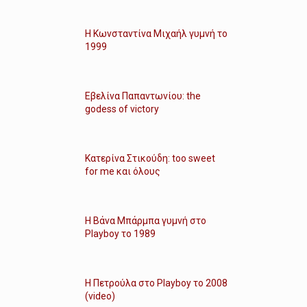
Η Κωνσταντίνα Μιχαήλ γυμνή το
1999
Εβελίνα Παπαντωνίου: the
godess of victory
Κατερίνα Στικούδη: too sweet
for me και όλους
Η Βάνα Μπάρμπα γυμνή στο
Playboy το 1989
Η Πετρούλα στο Playboy το 2008
(video)