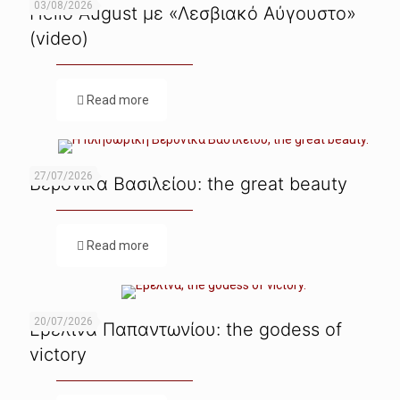
03/08/2026
Hello August με «Λεσβιακό Αύγουστο»
(video)
Read more
27/07/2026
Βερόνικα Βασιλείου: the great beauty
Read more
20/07/2026
Εβελίνα Παπαντωνίου: the godess of
victory