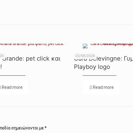
026
03/08/2026
 Grande: pet click και
Cara Delevingne: Γυ
!
Playboy logo
Read more
Read more
πεδία σημειώνονται με
*