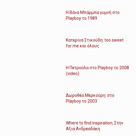
Η Βάνα Μπάρμπα γυμνή στο
Playboy το 1989
Κατερίνα Στικούδη: too sweet
for me και όλους
Η Πετρούλα στο Playboy το 2008
(video)
Δωροθέα Μερκούρη: στο
Playboy το 2003
Where to find inspiration; Στην
Αξια Ανδρεαδάκη