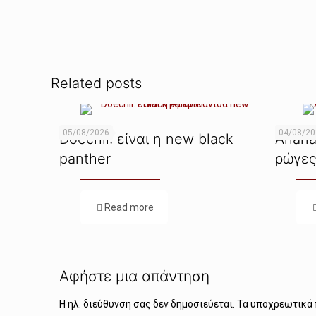
Related posts
05/08/2026
04/08/2
Doechii: είναι η new black
Ariana
panther
ρώγες
Read more
Αφήστε μια απάντηση
Η ηλ. διεύθυνση σας δεν δημοσιεύεται.
Τα υποχρεωτικά 