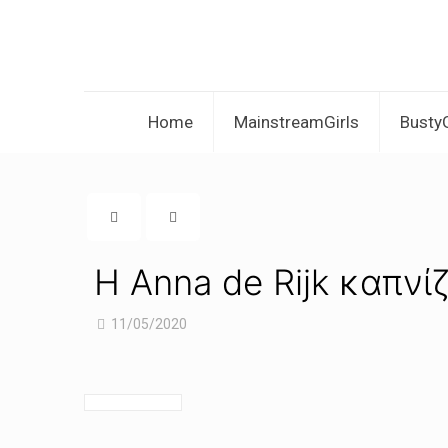
Home
MainstreamGirls
BustyG
Η Anna de Rijk καπνίζ
11/05/2020