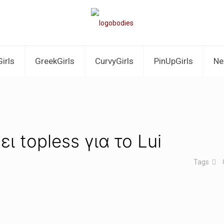
irls
GreekGirls
CurvyGirls
PinUpGirls
Ne
ει topless για το Lui
Tags