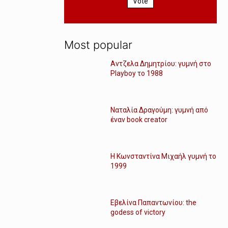
Vote
Most popular
Αντζελα Δημητρίου: γυμνή στο
Playboy το 1988
Ναταλία Δραγούμη: γυμνή από
έναν book creator
Η Κωνσταντίνα Μιχαήλ γυμνή το
1999
Εβελίνα Παπαντωνίου: the
godess of victory