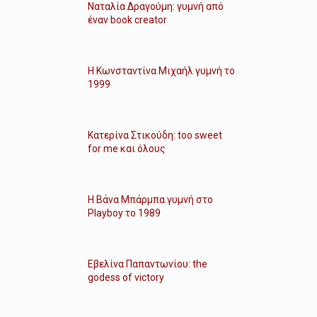
Ναταλία Δραγούμη: γυμνή από
έναν book creator
Η Κωνσταντίνα Μιχαήλ γυμνή το
1999
Κατερίνα Στικούδη: too sweet
for me και όλους
Η Βάνα Μπάρμπα γυμνή στο
Playboy το 1989
Εβελίνα Παπαντωνίου: the
godess of victory