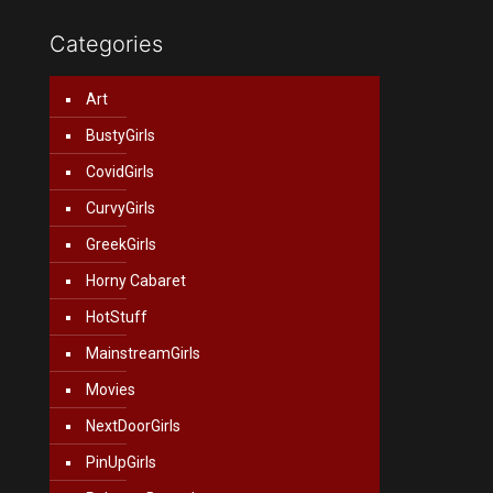
Categories
Art
BustyGirls
CovidGirls
CurvyGirls
GreekGirls
Horny Cabaret
HotStuff
MainstreamGirls
Movies
NextDoorGirls
PinUpGirls