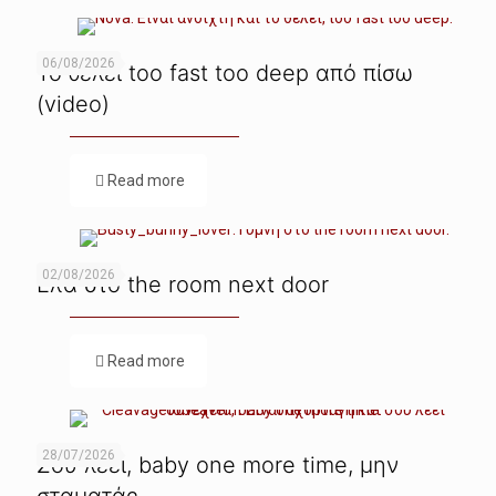
06/08/2026
Το θέλει too fast too deep από πίσω
(video)
Read more
02/08/2026
Ελα στο the room next door
Read more
28/07/2026
Σου λέει, baby one more time, μην
σταματάς