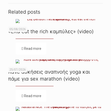
Related posts
05/08/2026
«Ελα eat the rich καμπύλες» (video)
Read more
25/07/2026
Κάνε ασκήσεις αναπνοής yoga και
πάμε για sex marathon (video)
Read more