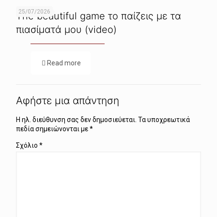
25/07/2026
The beautiful game το παίζεις με τα
πιασίματά μου (video)
Read more
Αφήστε μια απάντηση
Η ηλ. διεύθυνση σας δεν δημοσιεύεται.
Τα υποχρεωτικά
πεδία σημειώνονται με
*
Σχόλιο
*