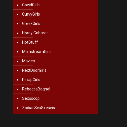
CovidGirls
CurvyGirls
GreekGirls
Horny Cabaret
HotStuff
MainstreamGirls
Movies
NextDoorGirls
PinUpGirls
RebeccaBagnol
Sexoscop
ZodiacSexSxeseis