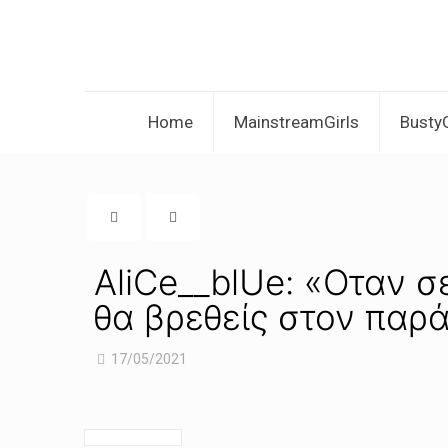
Home
MainstreamGirls
BustyG
AliCe__blUe: «Oταν σ
θα βρεθείς στον παρ
17/05/2021