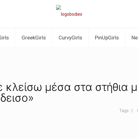
irls
GreekGirls
CurvyGirls
PinUpGirls
Ne
ε κλείσω μέσα στα στήθια μ
άδεισο»
Tags