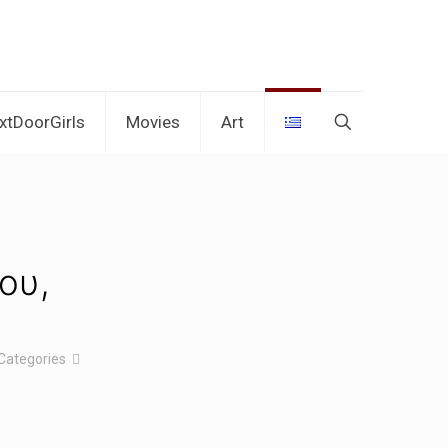
xtDoorGirls
Movies
Art
ου,
Categories