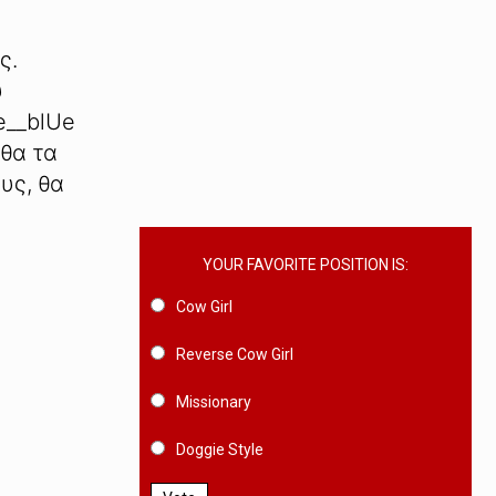
ς.
υ
e__blUe
 θα τα
υς, θα
YOUR FAVORITE POSITION IS:
Cow Girl
Reverse Cow Girl
Missionary
Doggie Style