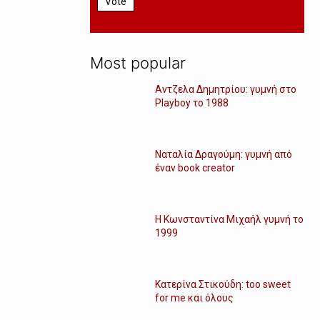
Vote
Most popular
Αντζελα Δημητρίου: γυμνή στο
Playboy το 1988
Ναταλία Δραγούμη: γυμνή από
έναν book creator
Η Κωνσταντίνα Μιχαήλ γυμνή το
1999
Κατερίνα Στικούδη: too sweet
for me και όλους