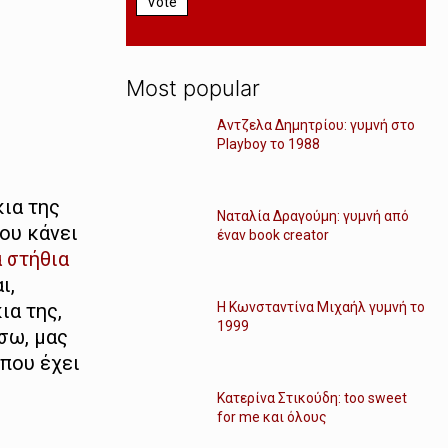
Vote
Most popular
Αντζελα Δημητρίου: γυμνή στο
Playboy το 1988
κια της
Ναταλία Δραγούμη: γυμνή από
σου κάνει
έναν book creator
 στήθια
ι,
ια της,
Η Κωνσταντίνα Μιχαήλ γυμνή το
1999
σω, μας
 που έχει
Κατερίνα Στικούδη: too sweet
for me και όλους