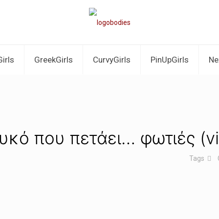
irls
GreekGirls
CurvyGirls
PinUpGirls
Ne
υκό που πετάει… φωτιές (v
Tags