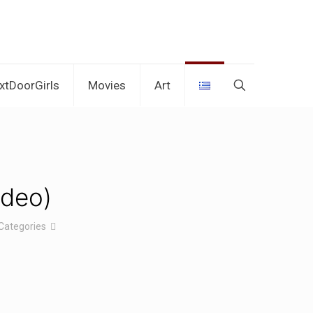
xtDoorGirls
Movies
Art
ideo)
Categories