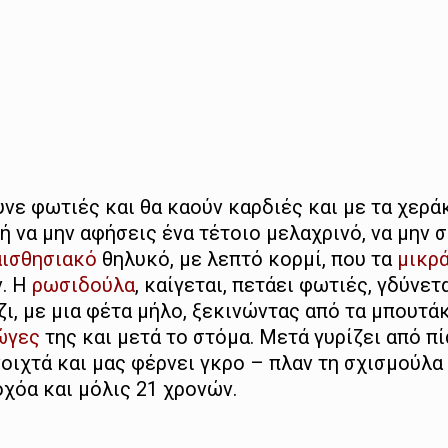
νε φωτιές και θα καούν καρδιές και με τα χερά
ή να μην αφήσεις ένα τέτοιο μελαχρινό, να μην 
αισθησιακό
θηλυκό, με λεπτό κορμί, που τα
μικρά
ν. Η
ρωσιδούλα
, καίγεται, πετάει φωτιές, γδύνετα
ζι, με μια φέτα μήλο, ξεκινώντας από τα μπουτάκ
ώγες
της και μετά το στόμα. Μετά γυρίζει από πί
νοιχτά και μας φέρνει γκρο – πλαν τη σχισμούλα
οχόα και μόλις 21 χρονών.