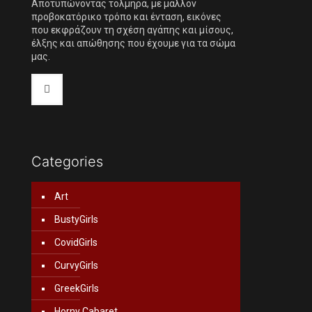
Αποτυπώνοντας τολμηρά, με μάλλον
προβοκατόρικο τρόπο και ένταση, εικόνες
που εκφράζουν τη σχέση αγάπης και μίσους,
έλξης και απώθησης που έχουμε για τα σώμα
μας.
Categories
Art
BustyGirls
CovidGirls
CurvyGirls
GreekGirls
Horny Cabaret