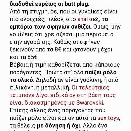
διαδοθεί ευρέως οι butt plug.
Από τη στιγμή, δε, που οι γυναίκες είναι
πιο ανοιχτές, πλέον, στο
anal
σεξ,
το
εμπόριο των σφηνών ανθίζει
. Ομως, μην
νομίζεις ότι χρειάζεσαι μια περιουσία
στην αγορά της. Καθώς οι σφήνες
ξεκινούν από τα 8€ και φτάνουν μέχρι
και τα 85€.
Βέβαια ή τιμή καθορίζεται από κάποιους
παράγοντες. Πρώτα απ’ όλα
παίζει ρόλο
το υλικό
. Δηλαδή αν είναι γυάλινη, ή από
σιλικόνη, ή μεταλλική.
Οι τελευταίες
τσιμπάνε λίγο, ειδικά αν στη βάση τους
είναι διακοσμημένες με Swarovski.
Επίσης άλλος ένας παράγοντας που
παίζει ρόλο είναι και αν αυτά τα
sex toys
,
τα θέλεις
με δόνηση ή όχι
. Αλλο ένα