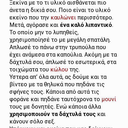
Ξεκίνα με το τι υλικό αισθάνεται πιο
άνετα η δικιά σου. Ποιο είναι το υλικό
εκείνο που την
καυλώνει
περισσότερο.
Μετά, αγόρασε και
ένα καλό λιπαντικό
.
Το οποίο μην το λυπηθείς,
χρησιμοποίησέ το με μεγάλη σπατάλη.
Απλωσέ το πάνω στην τρυπούλα που
έχει ανάμεσα στα καπούλια. Ακόμη με τα
δάχτυλά σου, άπλωσέ το εσωτερικά, στα
τοιχώματα του
κώλου
της.
Υστερα απ’ όλα αυτά, ας δούμε και τα
βίντεο με τα θηλυκά που πηδάνε τις
σφήνες τους. Κάποια από αυτά τις
φοράνε και πηδάνε ταυτόχρονα το
μουνί
τους με δονητές. Ενώ κάποια άλλα
χρησιμοποιούν τα δάχτυλά τους
και
κάνουν σόλο σεξ.