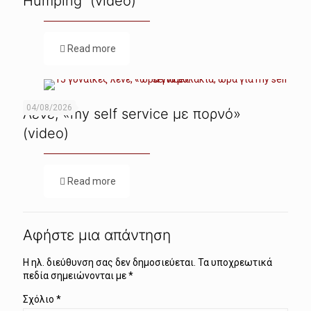
Humping (video)
Read more
04/08/2026
Λένε, «my self service με πορνό»
(video)
Read more
Αφήστε μια απάντηση
Η ηλ. διεύθυνση σας δεν δημοσιεύεται.
Τα υποχρεωτικά
πεδία σημειώνονται με
*
Σχόλιο
*