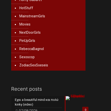
HotStuff
MainstreamGirls
Movies
NextDoorGirls
PinUpGirls
RebeccaBagnol
Sexoscop
ZodiacSexSxeseis
Recent posts
Εχει a beautiful mind και πολύ
kinky (video)
0
07/08/2026