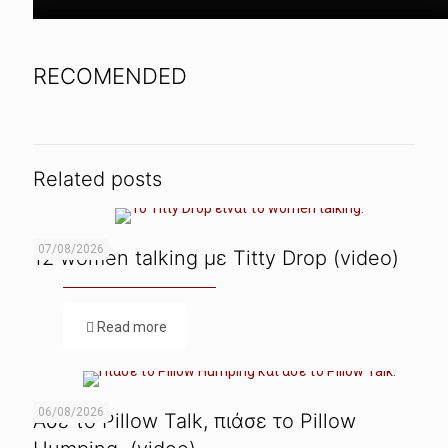
RECOMENDED
Related posts
07/08/2026
12 women talking με Titty Drop (video)
Read more
06/08/2026
Ασε το Pillow Talk, πιάσε το Pillow