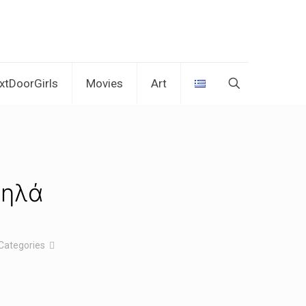
xtDoorGirls
Movies
Art
μηλά
Categories