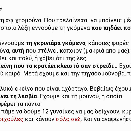
y
η σφιχτομούνα. Που τρελαίνεσαι να μπαίνεις μέ
 οποία λέξη εννοούμε τη γκόμενα
που πηδάει π
 εννοούμε
τη γκρινιάρα γκόμενα
, κάποιες φορές 
να, αυτή που στέλνει κάποιον (μακριά από μας)
ει και πολύ, ή χάβει ότι της λες.
είνη που το κρατάει κλειστό σαν στρείδι...
Εχου
λύ καιρό. Μετά έχουμε και την πηγαδομούνοβα, 
λυκό εκείνο που είναι αχόρταγο. Βεβαίως έχουμ
νει τη λεσβία
. Εχουμε και τη μουνού, η οποία
φέρει τα πάντα.
, πάμε να δούμε 12 γυναίκες να μας δείχνουν, κυ
ριχούλες
και κάνουν
σόλο σεξ
. Και να αναφωνή