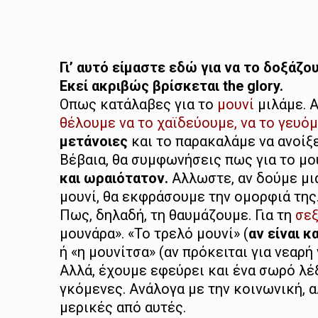
Γι’ αυτό είμαστε εδώ για να το δοξάζο
Εκεί ακριβώς βρίσκεται the glory.
Οπως κατάλαβες για το
μουνί
μιλάμε. Α
θέλουμε να το χαϊδεύουμε, να το γευόμ
μετάνοιες
και το παρακαλάμε να ανοίξε
Βέβαια, θα συμφωνήσεις πως για το μου
και ωραιότατον.
Αλλωστε, αν δούμε μια
μουνί, θα εκφράσουμε την ομορφιά της
Πως, δηλαδή, τη θαυμάζουμε. Για τη
σε
μουνάρα». «Το τρελό μουνί» (
αν είναι κ
ή «η μουνίτσα» (αν πρόκειται για νεαρή γ
Αλλά, έχουμε εφεύρει και ένα σωρό λέξ
γκόμενες. Ανάλογα με την κοινωνική, 
μερικές από αυτές.