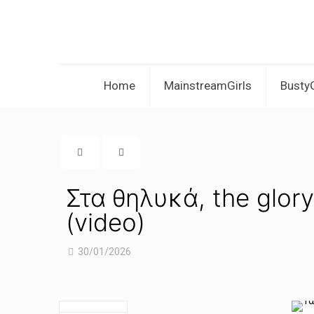
Home
MainstreamGirls
BustyG
Στα θηλυκά, the glor
(video)
30/01/2026