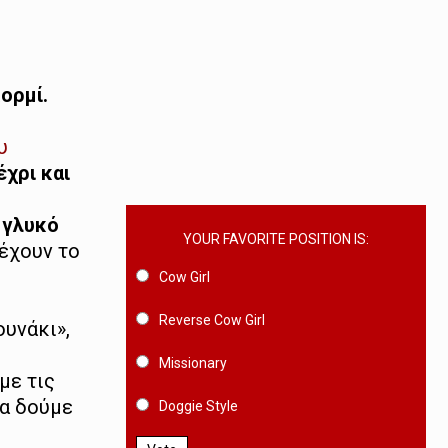
ορμί.
υ
χρι και
 γλυκό
YOUR FAVORITE POSITION IS:
ιέχουν το
Cow Girl
Reverse Cow Girl
ουνάκι»,
Missionary
με τις
Να δούμε
Doggie Style