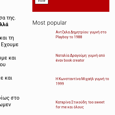
Vote
σα της.
Most popular
ολλά
Αντζελα Δημητρίου: γυμνή στο
και τη
Playboy το 1988
. Εχουμε
Ναταλία Δραγούμη: γυμνή από
με και
έναν book creator
που
ε και
Η Κωνσταντίνα Μιχαήλ γυμνή το
1999
ρίως στο
Κατερίνα Στικούδη: too sweet
σωμεν
for me και όλους