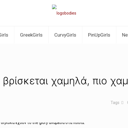
irls
GreekGirls
CurvyGirls
PinUpGirls
Ne
y βρίσκεται χαμηλά, πιο χα
Tags