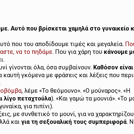
υμε. Αυτό που βρίσκεται χαμηλά στο γυναικείο κ
υτό που του αποδίδουμε τιμές και μεγαλεία.
Πο
αστε, να το πηδάμε.
Που για χάρη του
κάνουμε μέ
ι.
νί γίνονται όλα, όσα συμβαίνουν.
Καθόσον είναι
 καυτή γκόμενα με φράσεις και λέξεις που περ
.
ξοβόμβα
, λέμε «Το θεόμουνο». «Ο μούναρος». «Η
αι λίγο πεταχτούλα
). «Και γαμώ τα μουνιά». «Το μ
υναίκα, για πιπίνι).
εις, με συνθετικό το μουνί, για να χαρακτηρίζου
αλλά και
για τη σεξουαλική τους συμπεριφορά
. 