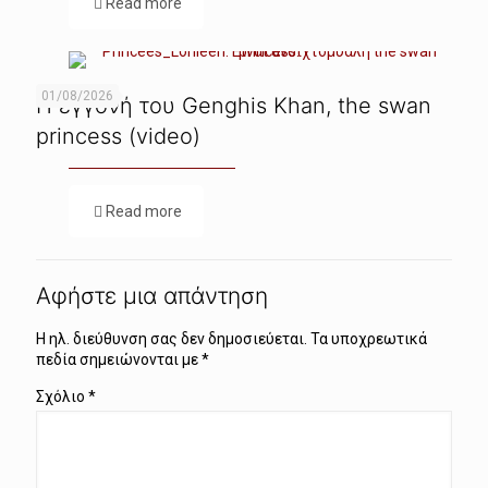
Read more
01/08/2026
Η εγγονή του Genghis Khan, the swan
princess (video)
Read more
Αφήστε μια απάντηση
Η ηλ. διεύθυνση σας δεν δημοσιεύεται.
Τα υποχρεωτικά
πεδία σημειώνονται με
*
Σχόλιο
*