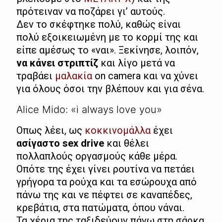
πρότειναν να ποζάρει γι’ αυτούς.
Δεν το σκέφτηκε πολύ, καθώς είναι
πολύ εξοικειωμένη με το κορμί της και
είπε αμέσως το «ναι». Ξεκίνησε, λοιπόν,
να κάνει στριπτίζ
και λίγο μετά να
τραβάει
μαλακία
on camera και να χύνει
για όλους όσοι την βλέπουν και για σένα.
Alice Mido: «i always love you»
Οπως λέει, ως
κοκκινομάλλα
έχει
ασίγαστο sex drive
και θέλει
πολλαπλούς οργασμούς κάθε μέρα.
Οπότε της έχει γίνει ρουτίνα να πετάει
γρήγορα τα ρούχα και τα εσώρουχα από
πάνω της και νε πέφτει σε καναπέδες,
κρεβάτια, στα πατώματα, όπου νάναι.
Τα χέρια της ταξιδεύουν πάνω στη σάρκα