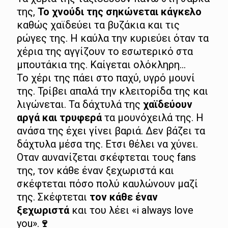
της,
Το χνούδι της σηκώνεται κάγκελο
καθώς χαϊδεύει τα βυζάκια και τις
ρώγες της. Η καύλα την κυριεύει όταν τα
χέρια της αγγίζουν το εσωτερικό στα
μπουτάκια της. Καίγεται ολόκληρη…
Το χέρι της πάει στο παχύ, υγρό μουνί
της. Τρίβει απαλά την κλειτορίδα της και
λιγώνεται. Τα δάχτυλά της
χαϊδεύουν
αργά και τρυφερά
τα μουνόχειλά της. Η
ανάσα της έχει γίνει βαριά. Δεν βάζει τα
δάχτυλα μέσα της. Ετσι θέλει να χύνει.
Οταν αυνανίζεται σκέφτεται τους fans
της, τον κάθε έναν ξεχωριστά και
σκέφτεται πόσο πολύ καυλώνουν μαζί
της. Σκέφτεται
τον κάθε έναν
ξεχωριστά
και του λέει «i always love
you».
🍷