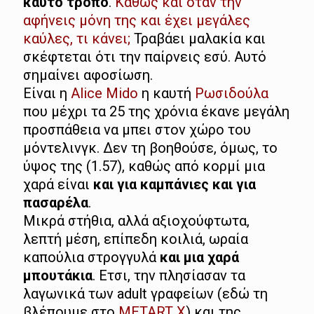
καυτό τρόπο
.
Καθώς και όταν την
αφήνεις μόνη της και έχει μεγάλες
καύλες, τι κάνει;
Τραβάει μαλακία και
σκέφτεται ότι την παίρνεις εσύ. Αυτό
σημαίνει αφοσίωση.
Είναι η
Alice Mido
η καυτή
Ρωσιδούλα
που μέχρι τα 25 της χρόνια έκανε μεγάλη
προσπάθεια να μπει στον χώρο του
μόντελινγκ. Δεν τη βοηθούσε, όμως, το
ύψος της (1.57), καθώς από κορμί μια
χαρά είναι
και για καμπάνιες και για
πασαρέλα
.
Μικρά στήθια, αλλά αξιοχούφτωτα,
λεπτή μέση, επίπεδη κοιλιά, ωραία
καπούλια στρογγυλά
και μια χαρά
μπουτάκια
. Ετσι, την πλησίασαν τα
λαγωνικά των adult γραφείων (εδώ τη
βλέπουμε στο
METART X
) και της