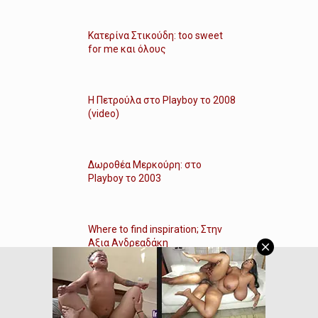
Κατερίνα Στικούδη: too sweet
for me και όλους
Η Πετρούλα στο Playboy το 2008
(video)
Δωροθέα Μερκούρη: στο
Playboy το 2003
Where to find inspiration; Στην
Αξια Ανδρεαδάκη
Μαρία Σολωμού και Κατερίνα
Λέχου γυμνές στο Λευκό Βιβλίο