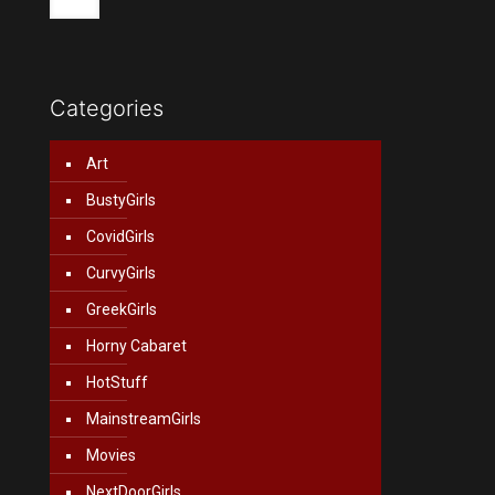
Categories
Art
BustyGirls
CovidGirls
CurvyGirls
GreekGirls
Horny Cabaret
HotStuff
MainstreamGirls
Movies
NextDoorGirls