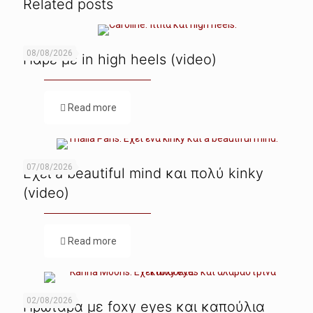
Related posts
08/08/2026
Πάρε με in high heels (video)
Read more
07/08/2026
Εχει a beautiful mind και πολύ kinky
(video)
Read more
02/08/2026
Πρωτάρα με foxy eyes και καπούλια