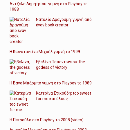
Αντζελα Δημητρίου: γυμνή στο Playboy το
1988
Ναταλία Δραγούμη: γυμνή από
έναν book creator
Η Κωνσταντίνα Μιχαήλ γυμνή το 1999
Εβελίνα Παπαντωνίου: the
godess of victory
Η Βάνα Μπάρμπα γυμνή στο Playboy το 1989
Κατερίνα Στικούδη: too sweet
for me και όλους
Η Πετρούλα στο Playboy το 2008 (video)