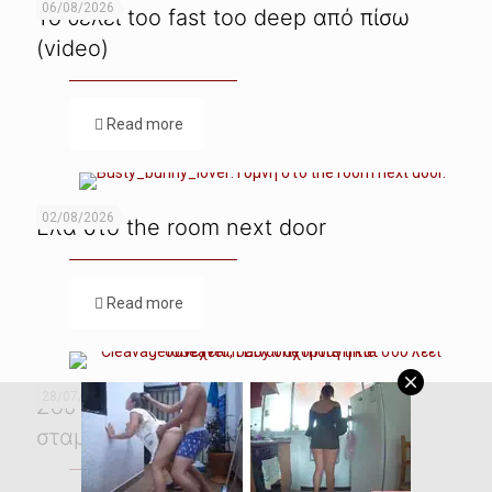
06/08/2026
Το θέλει too fast too deep από πίσω
(video)
Read more
02/08/2026
Ελα στο the room next door
Read more
28/07/2026
Σου λέει, baby one more time, μην
σταματάς