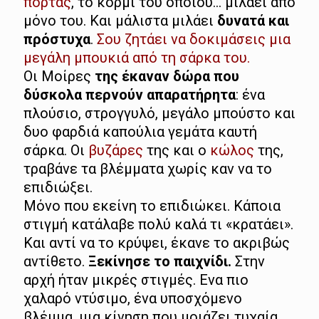
πόρτας
, το κορμί του οποίου… μιλάει από
μόνο του. Και μάλιστα μιλάει
δυνατά και
πρόστυχα
.
Σου ζητάει να δοκιμάσεις μια
μεγάλη μπουκιά από τη σάρκα του.
Οι Μοίρες
της έκαναν δώρα που
δύσκολα περνούν απαρατήρητα
: ένα
πλούσιο, στρογγυλό, μεγάλο μπούστο και
δυο φαρδιά καπούλια γεμάτα καυτή
σάρκα. Οι
βυζάρες
της και ο
κώλος
της,
τραβάνε τα βλέμματα χωρίς καν να το
επιδιώξει.
Μόνο που εκείνη το επιδιώκει. Κάποια
στιγμή κατάλαβε πολύ καλά τι «κρατάει».
Και αντί να το κρύψει, έκανε το ακριβώς
αντίθετο.
Ξεκίνησε το παιχνίδι.
Στην
αρχή ήταν μικρές στιγμές. Ενα πιο
χαλαρό ντύσιμο, ένα υποσχόμενο
βλέμμα, μια κίνηση που μοιάζει τυχαία