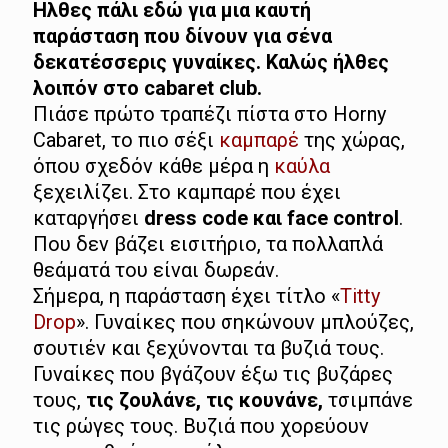
Ηλθες πάλι εδώ για μια καυτή
παράσταση που δίνουν για σένα
δεκατέσσερις γυναίκες. Καλώς ήλθες
λοιπόν στο cabaret club.
Πιάσε πρώτο τραπέζι πίστα στο Horny
Cabaret, το πιο σέξι
καμπαρέ
της χώρας,
όπου σχεδόν κάθε μέρα η
καύλα
ξεχειλίζει. Στο καμπαρέ που έχει
καταργήσει
dress code και face control
.
Που δεν βάζει εισιτήριο, τα πολλαπλά
θεάματά του είναι δωρεάν.
Σήμερα, η παράσταση έχει τίτλο «
Titty
Drop
». Γυναίκες που σηκώνουν μπλούζες,
σουτιέν και ξεχύνονται τα βυζιά τους.
Γυναίκες που βγάζουν έξω τις βυζάρες
τους,
τις ζουλάνε, τις κουνάνε,
τσιμπάνε
τις ρώγες τους. Βυζιά που χορεύουν