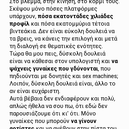
Στο βλέμμα, στην κίνηση, στο κορμί τους.
Σκέψου μόνο πόσες πλατφόρμες
υπάρχουν,
πόσα εκατοντάδες χιλιάδες
προφίλ
και πόσα εκατομμύρια τέτοια
βιντεάκια. Δεν είναι εύκολη δουλειά να
τα βρεις, να κάνεις την επιλογή και μετά
τη διαλογή σε θεματικές ενότητες.
Τώρα θα μου πεις, δύσκολη δουλειά
είναι να κάθεσαι στον υπολογιστή και
να
ψάχνεις γυναίκες που γδύνονται
, που
πηδιούνται με δονητές και sex machines;
Λοιπόν, δύσκολη δουλειά είναι, άλλο το
αν είναι ευχάριστη.
Αυτά βέβαια δεν ενδιαφέρουν και πολύ,
απλώς ήθελα να σου πω, ότι εδώ δεν
παρουσιάζουμε ότι κι’ ότι. Μόνο
γυναίκες που μπορούν
να γίνουν
αρτίστες
και να ανέβουν στην πίστα του