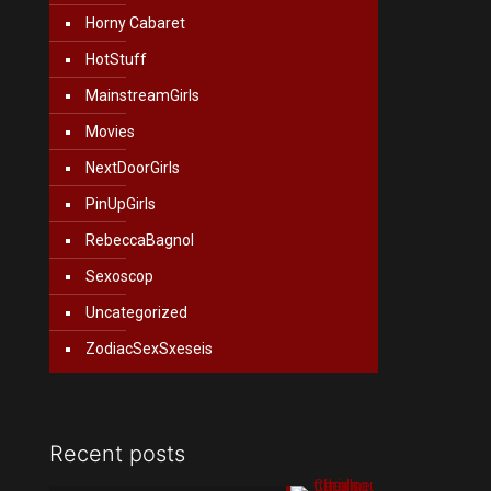
Horny Cabaret
HotStuff
MainstreamGirls
Movies
NextDoorGirls
PinUpGirls
RebeccaBagnol
Sexoscop
Uncategorized
ZodiacSexSxeseis
Recent posts