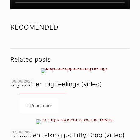
RECOMENDED
Related posts
08/08/2026
Big women big feelings (video)
Read more
07/08/2026
12 women talking με Titty Drop (video)