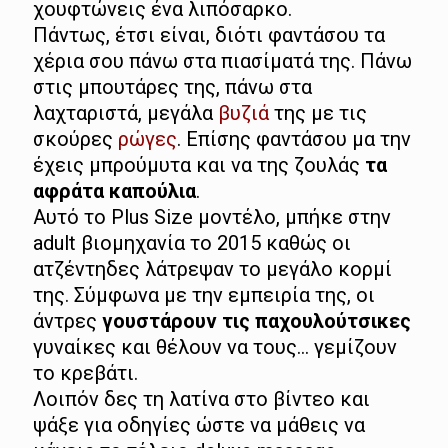
χουφτώνεις ένα λιπόσαρκο.
Πάντως, έτσι είναι, διότι φαντάσου τα
χέρια σου πάνω στα πιασίματά της. Πάνω
στις μπουτάρες της, πάνω στα
λαχταριστά, μεγάλα
βυζιά
της με τις
σκούρες
ρώγες
. Επίσης φαντάσου μα την
έχεις μπρούμυτα και να της ζουλάς
τα
αφράτα καπούλια
.
Αυτό το Plus Size μοντέλο, μπήκε στην
adult βιομηχανία το 2015 καθώς οι
ατζέντηδες λάτρεψαν το μεγάλο κορμί
της. Σύμφωνα με την εμπειρία της, οι
άντρες
γουστάρουν τις παχουλούτσικες
γυναίκες και θέλουν να τους… γεμίζουν
το κρεβάτι.
Λοιπόν δες τη λατίνα στο βίντεο και
ψάξε για οδηγίες ώστε να μάθεις να