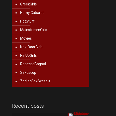
GreekGirls
Horny Cabaret
HotStuff
MainstreamGirls
Movies
NextDoorGirls
PinUpGirls
RebeccaBagnol
Sexoscop
ZodiacSexSxeseis
Recent posts