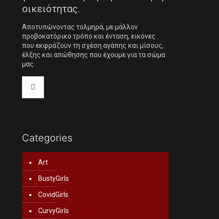
οικειότητας.
Αποτυπώνοντας τολμηρά, με μάλλον
προβοκατόρικο τρόπο και ένταση, εικόνες
που εκφράζουν τη σχέση αγάπης και μίσους,
έλξης και απώθησης που έχουμε για τα σώμα
μας.
Categories
Art
BustyGirls
CovidGirls
CurvyGirls