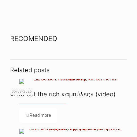
RECOMENDED
Related posts
05/08/2026
«Ελα eat the rich καμπύλες» (video)
Read more