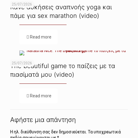
25/07/2026
Κάνε ασκήσεις αναπνοής yoga και
πάμε για sex marathon (video)
Read more
25/07/2026
The beautiful game το παίζεις με τα
πιασίματά μου (video)
Read more
Αφήστε μια απάντηση
Η ηλ. διεύθυνση σας δεν δημοσιεύεται.
Τα υποχρεωτικά
πεδία σημειώνονται με
*