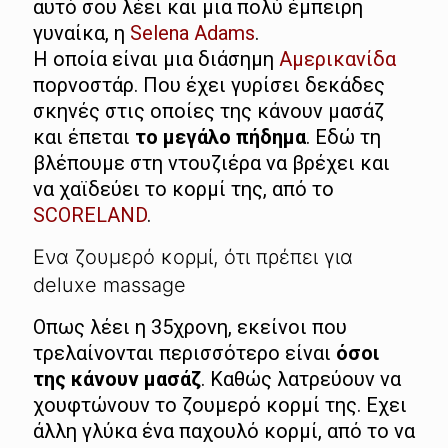
αυτό σου λέει και μια πολύ έμπειρη
γυναίκα, η
Selena Adams
.
Η οποία είναι μια διάσημη
Αμερικανίδα
πορνοστάρ. Που έχει γυρίσει δεκάδες
σκηνές στις οποίες της κάνουν μασάζ
και έπεται
το μεγάλο πήδημα
. Εδώ τη
βλέπουμε στη ντουζιέρα να βρέχει και
να χαϊδεύει το κορμί της, από το
SCORELAND
.
Ενα ζουμερό κορμί, ότι πρέπει για
deluxe massage
Οπως λέει η 35χρονη, εκείνοι που
τρελαίνονται περισσότερο είναι
όσοι
της κάνουν μασάζ
. Καθώς λατρεύουν να
χουφτώνουν το ζουμερό κορμί της. Εχει
άλλη γλύκα ένα παχουλό κορμί, από το να