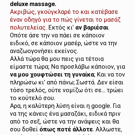
deluxe massage.
Ακριβώς, γκούγκλαρέ το και κατέβασε
έναν οδηγό για το πώς γίνεται το μασάζ
πολυτελείας.
Εκτός κι’
αν βαριέσαι
.
Οπότε άσε την να πάει σε κάποιον
ειδικό, σε κάποιον μασέρ, ώστε να την
αναζωογονήσει εκείνος.
Αλλά τώρα θα μου πεις για τέτοια
είμαστε τώρα; Να προσλάβω κάποιον, για
να μου χουφτώσει τη γυναίκα
; Και να τον
πληρώσω κι’ από πάνω; Σωστά. Δεν είσαι
τόσο τρελός, ούτε νομίζω ότι σε… τρώει
το κούτελό σου.
Αρα, η καλύτερη λύση είναι η google. Για
να της κάνεις ένα μασαζάκι, ειδικά πριν
από το σεξ, ώστε να την ανάψεις και θα
σου δοθεί
όπως ποτέ άλλοτε
. Αλλωστε,