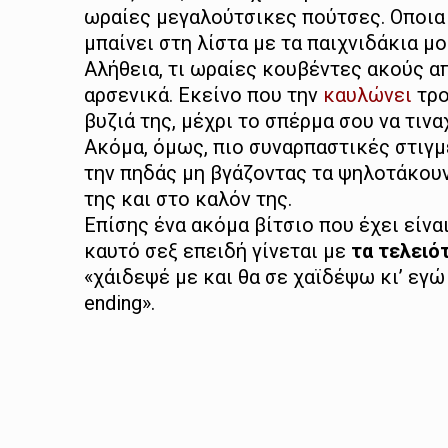
ωραίες μεγαλούτσικες πούτσες. Οποια 
μπαίνει στη λίστα με τα παιχνιδάκια μο
Αλήθεια, τι ωραίες κουβέντες ακούς α
αρσενικά. Εκείνο που την
καυλώνει
τρο
βυζιά της, μέχρι το σπέρμα σου να τινα
Ακόμα, όμως, πιο συναρπαστικές στιγμ
την πηδάς μη βγάζοντας τα ψηλοτάκουνά
της και στο καλόν της.
Επίσης ένα ακόμα βίτσιο που έχει είνα
καυτό σεξ επειδή γίνεται με
τα τελειό
«χάιδεψέ με και θα σε χαϊδέψω κι’ εγώ 
ending».