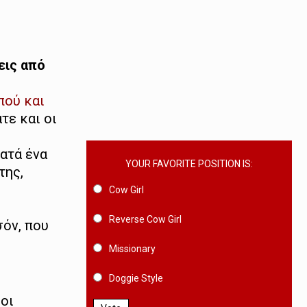
εις από
πού και
τε και οι
Κατά ένα
YOUR FAVORITE POSITION IS:
της,
Cow Girl
Reverse Cow Girl
σόν, που
Missionary
Doggie Style
 οι