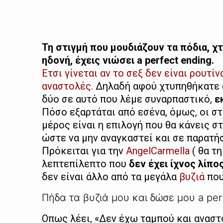
Τη στιγμή που μουδιάζουν τα πόδια, χτ
ηδονή, έχεις νιώσει a perfect ending.
Ετσι γίνεται αν το σεξ δεν είναι ρουτ
αναστολές.
Δηλαδή αφού χτυπηθήκατε στ
δύο σε αυτό που λέμε συναρπαστικό,
ε
Πόσο εξαρτάται από εσένα, όμως, οι σ
μέρος είναι η επιλογή που θα κάνεις σ
ώστε να μην αναγκαστεί και σε παρατήσ
Πρόκειται για την
AngelCarmella
( θα τ
λεπτεπίλεπτο που
δεν έχει ίχνος λίπο
δεν είναι άλλο από τα μεγάλα
βυζιά
που
Πήδα τα βυζιά μου και δώσε μου a per
Οπως λέει, «Δεν έχω ταμπού και αναστ