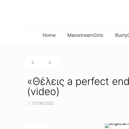
Home
MainstreamGirls
BustyG
«Θέλεις a perfect end
(video)
10/08/2025