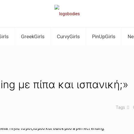
irls
GreekGirls
CurvyGirls
PinUpGirls
Ne
ing με πίπα και ισπανική;»
Tags