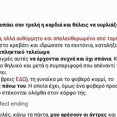
υπάει σαν τρελή η καρδιά και θέλεις να ουρλιάξ
ίνα, αλλά αυθόρμητο και απελευθερωμένο από ταμ
ο κρεβάτι και ιδρώσατε τα σεντόνια, καταλήξα
κπληκτικό τελείωμα
.
τιγμές αυτές
να έρχονται συχνά και όχι σπάνια
. 
το θηλυκό και μετά η συμπεριφορά σου απέναντί 
ει.
η βρεις
ΕΔΩ
), τη γυναίκα με το φοβερό κορμί, το
ς πάνω του
. Η οποία έχει, όμως ένα φοβερό προ
 στέκονται ολόρθα στον κόρφο της.
fect ending
ολές, κάνω τα πάντα,
μου αρέσουν οι άντρες
και