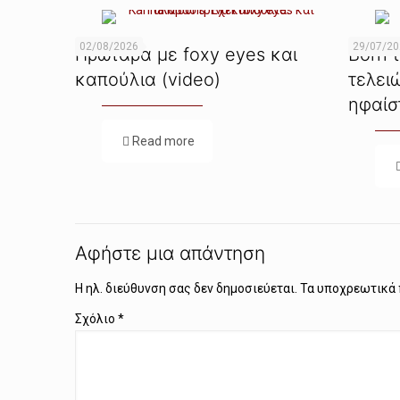
02/08/2026
29/07/2
Πρωτάρα με foxy eyes και
Born t
καπούλια (video)
τελει
ηφαίσ
Read more
Αφήστε μια απάντηση
Η ηλ. διεύθυνση σας δεν δημοσιεύεται.
Τα υποχρεωτικά 
Σχόλιο
*