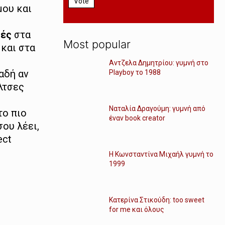
Vote
μου και
μές
στα
Most popular
 και στα
Αντζελα Δημητρίου: γυμνή στο
αδή αν
Playboy το 1988
λτσες
Ναταλία Δραγούμη: γυμνή από
το πιο
έναν book creator
σου λέει,
ect
Η Κωνσταντίνα Μιχαήλ γυμνή το
1999
Κατερίνα Στικούδη: too sweet
for me και όλους