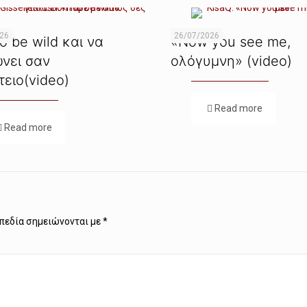
026
26/07/2026
o be wild και να
«Now you see me,
ώνει σαν
ολόγυμνη» (video)
τειο(video)
Read more
Read more
πεδία σημειώνονται με
*