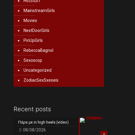
HotStuff
MainstreamGirls
Movies
NextDoorGirls
PinUpGirls
RebeccaBagnol
Sexoscop
Uncategorized
ZodiacSexSxeseis
Recent posts
Πάρε με in high heels (video)
08/08/2026
0