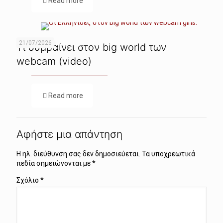
Read more
21/07/2026
Τι συμβαίνει στον big world των
webcam (video)
Read more
Αφήστε μια απάντηση
Η ηλ. διεύθυνση σας δεν δημοσιεύεται.
Τα υποχρεωτικά
πεδία σημειώνονται με
*
Σχόλιο
*