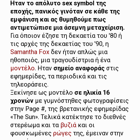
Ηταν το απόλυτο sex symbol της
εποχής, πανικός γινόταν σε κάθε της
εμφάνιση και ας θυμηθούμε πως
αντιμετώπισε μια άσεμνη μεταχείριση.
Για όποιον έζησε τη δεκαετία του '80 ή
τις αρχές της δεκαετίας του '90, η
Samantha Fox
δεν ήταν απλώς μια
ηθοποιός, μια τραγουδίστρια ή ένα
μοντέλο
. Ηταν
σημείο αναφοράς
στις
εφημερίδες, τα περιοδικά και τις
τηλεοράσεις.
Ξεκίνησε ως μοντέλο
σε ηλικία 16
χρονών
με γυμνόστηθες φωτογραφίσεις
στην Page #, της βρετανικής εφημερίδας
«The Sun». Τελικά κατέκτησε το διεθνές
στερέωμα και τα
βυζιά
και οι
φουσκωμένες
ρώγες
της, έμειναν στην