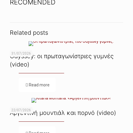
RECOMENDED
Related posts
31/07/2026
Odyssey: οι πρωταγωνίστριες γυμνές
(video)
Read more
22/07/2026
Αργεντινή μουντιάλ και πορνό (video)