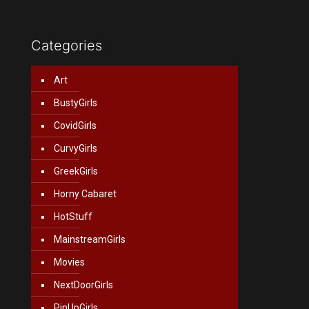
Categories
Art
BustyGirls
CovidGirls
CurvyGirls
GreekGirls
Horny Cabaret
HotStuff
MainstreamGirls
Movies
NextDoorGirls
PinUpGirls