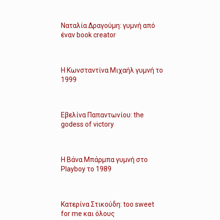
Ναταλία Δραγούμη: γυμνή από
έναν book creator
Η Κωνσταντίνα Μιχαήλ γυμνή το
1999
Εβελίνα Παπαντωνίου: the
godess of victory
Η Βάνα Μπάρμπα γυμνή στο
Playboy το 1989
Κατερίνα Στικούδη: too sweet
for me και όλους