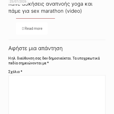
25/07/2026
Κάνε ασκήσεις αναπνοής yoga και
πάμε για sex marathon (video)
Read more
Αφήστε μια απάντηση
Η ηλ. διεύθυνση σας δεν δημοσιεύεται.
Τα υποχρεωτικά
πεδία σημειώνονται με
*
Σχόλιο
*