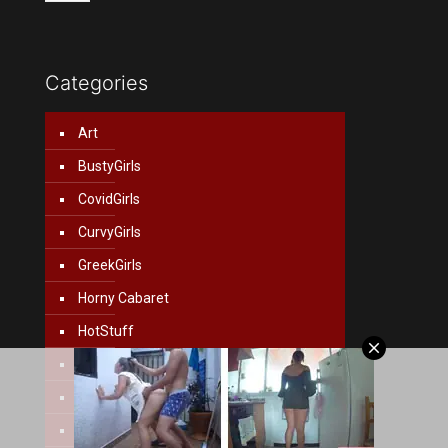
Categories
Art
BustyGirls
CovidGirls
CurvyGirls
GreekGirls
Horny Cabaret
HotStuff
MainstreamGirls
Movies
NextDoorGirls