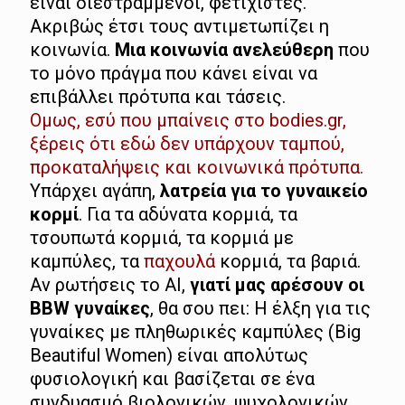
είναι διεστραμμένοι, φετιχιστές.
Ακριβώς έτσι τους αντιμετωπίζει η
κοινωνία.
Μια κοινωνία ανελεύθερη
που
το μόνο πράγμα που κάνει είναι να
επιβάλλει πρότυπα και τάσεις.
Ομως, εσύ που μπαίνεις στο bodies.gr,
ξέρεις ότι εδώ δεν υπάρχουν ταμπού,
προκαταλήψεις και κοινωνικά πρότυπα.
Υπάρχει αγάπη,
λατρεία για το γυναικείο
κορμί
. Για τα αδύνατα κορμιά, τα
τσουπωτά κορμιά, τα κορμιά με
καμπύλες, τα
παχουλά
κορμιά, τα βαριά.
Αν ρωτήσεις το AI,
γιατί μας αρέσουν οι
BBW γυναίκες
, θα σου πει: Η έλξη για τις
γυναίκες με πληθωρικές καμπύλες (Big
Beautiful Women) είναι απολύτως
φυσιολογική και βασίζεται σε ένα
συνδυασμό βιολογικών, ψυχολογικών,