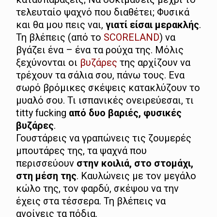
τελευταίο ψαχνό που διαθέτει; Φυσικά
και θα μου πεις ναι,
γιατί είσαι μερακλής
.
Τη βλέπεις (από το
SCORELAND
) να
βγάζει ένα – ένα τα ρούχα της. Μόλις
ξεχύνονται οι
βυζάρες
της αρχίζουν να
τρέχουν τα σάλια σου, πάνω τους. Ενα
σωρό βρόμικες σκέψεις κατακλύζουν το
μυαλό σου. Τι ισπανικές ονειρεύεσαι, τι
titty fucking
από δυο βαριές, φυσικές
βυζάρες
.
Γουστάρεις να γραπώνεις τις ζουμερές
μπουτάρες της, τα ψαχνά που
περισσεύουν
στην κοιλιά, στο στομάχι,
στη μέση της
. Καυλώνεις με τον μεγάλο
κώλο της, τον φαρδύ, σκέψου να την
έχεις στα τέσσερα. Τη βλέπεις να
ανοίγεις τα πόδια.