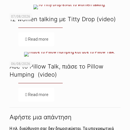
07/08/2026
12 women talking με Titty Drop (video)
Read more
06/08/2026
Ασε το Pillow Talk, πιάσε το Pillow
Humping (video)
Read more
Αφήστε μια απάντηση
Η ηλ. διεύθυνση σας δεν δημοσιεύεται.
Τα υποχρεωτικά