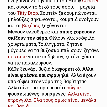
ανεβαίνουν στην πίστα του Horny
Cabaret
και δίνουν το δικό τους σόου. Η μαγεία
του
Titty Drop
. Σουτιέν ξεκουμπώνονται,
μπλούζες σηκώνονται, κουμπιά ανοίγουν
και οι
βυζάρες
ξεχύνονται.
Μένουν ελεύθερες και
όπως χορεύουν
σκίζουν τον αέρα
. Θέλουν γλωσσόφιλα,
χουφτώματα, ζουλήγματα. Ζητάνε
μάγουλα να τα βυζοσκαμπιλίσουν, ζητάνε
πούτσες
να τις πηδήξουν, ζητάνε χύσια
να τις πασαλείψουν.
Κάθε ζευγάρι βυζιά διαφορετικό.
Αλλα
είναι φρέσκα και σφριγηλά.
Αλλα έχουν
υποκύψει στον νόμο της βαρύτητας.
Αλλα είναι μυτερά με κάτι
ρώγες
φουσκωμένες, πρησμένες.
Αλλα είναι
στρογγυλά. Ολα τους όμως είναι μεγάλα
και βαριά.