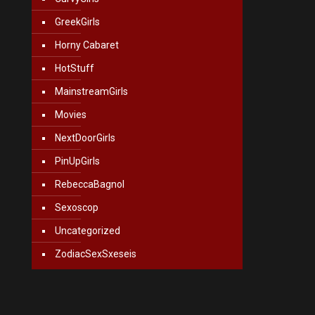
GreekGirls
Horny Cabaret
HotStuff
MainstreamGirls
Movies
NextDoorGirls
PinUpGirls
RebeccaBagnol
Sexoscop
Uncategorized
ZodiacSexSxeseis