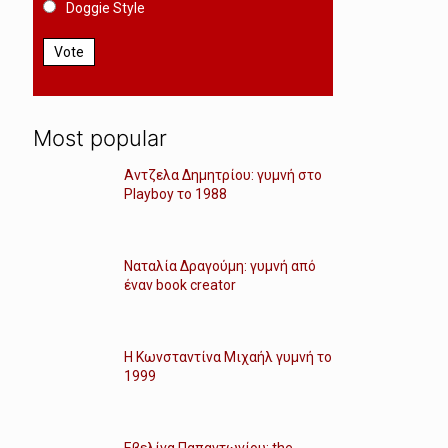
Doggie Style
Vote
Most popular
Αντζελα Δημητρίου: γυμνή στο
Playboy το 1988
Ναταλία Δραγούμη: γυμνή από
έναν book creator
Η Κωνσταντίνα Μιχαήλ γυμνή το
1999