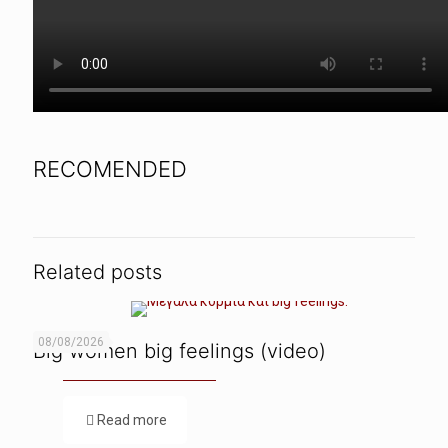
RECOMENDED
Related posts
08/08/2026
Big women big feelings (video)
Read more