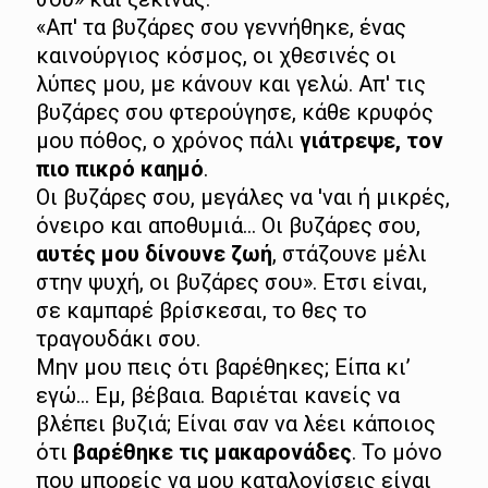
«Απ' τα βυζάρες σου γεννήθηκε, ένας
καινούργιος κόσμος, οι χθεσινές οι
λύπες μου, με κάνουν και γελώ. Απ' τις
βυζάρες σου φτερούγησε, κάθε κρυφός
μου πόθος, ο χρόνος πάλι
γιάτρεψε, τον
πιο πικρό καημό
.
Οι βυζάρες σου, μεγάλες να 'ναι ή μικρές,
όνειρο και αποθυμιά… Οι βυζάρες σου,
αυτές μου δίνουνε ζωή
, στάζουνε μέλι
στην ψυχή, οι βυζάρες σου». Ετσι είναι,
σε καμπαρέ βρίσκεσαι, το θες το
τραγουδάκι σου.
Μην μου πεις ότι βαρέθηκες; Είπα κι’
εγώ… Εμ, βέβαια. Βαριέται κανείς να
βλέπει βυζιά; Είναι σαν να λέει κάποιος
ότι
βαρέθηκε τις μακαρονάδες
. Το μόνο
που μπορείς να μου καταλογίσεις είναι