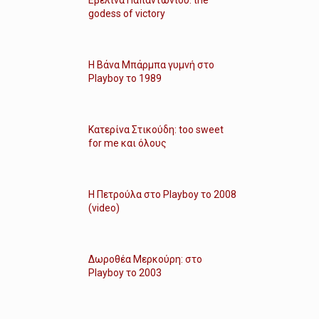
Εβελίνα Παπαντωνίου: the
godess of victory
Η Βάνα Μπάρμπα γυμνή στο
Playboy το 1989
Κατερίνα Στικούδη: too sweet
for me και όλους
Η Πετρούλα στο Playboy το 2008
(video)
Δωροθέα Μερκούρη: στο
Playboy το 2003