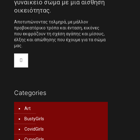
γυναικείο σώμα με μια αίσθηση
οικειότητας.
Αποτυπώνοντας τολμηρά, με μάλλον
προβοκατόρικο τρόπο και ένταση, εικόνες
που εκφράζουν τη σχέση αγάπης και μίσους,
έλξης και απώθησης που έχουμε για τα σώμα
μας.
Categories
Art
BustyGirls
CovidGirls
CurvyGirls