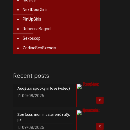
Movies
NextDoorGirls
PinUpGirls
RebeccaBagnol
Sexoscop
ZodiacSexSxeseis
Recent posts
Λεσβίες spooky in love (video)
09/08/2026
0
Σου λέει, mon master υπόταξέ
με
0
09/08/2026