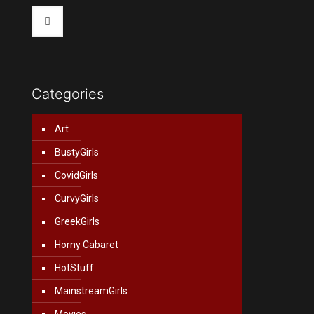
Categories
Art
BustyGirls
CovidGirls
CurvyGirls
GreekGirls
Horny Cabaret
HotStuff
MainstreamGirls