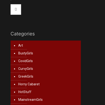
Categories
Art
BustyGirls
CovidGirls
CurvyGirls
GreekGirls
Horny Cabaret
HotStuff
MainstreamGirls