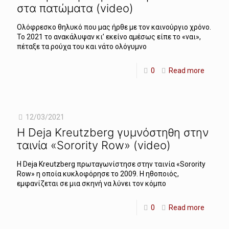
στα πατώματα (video)
Ολόφρεσκο θηλυκό που μας ήρθε με τον καινούργιο χρόνο.
Το 2021 το ανακάλυψαν κι’ εκείνο αμέσως είπε το «ναι»,
πέταξε τα ρούχα του και νάτο ολόγυμνο
0
Read more
12/03/2021
Η Deja Kreutzberg γυμνόστηθη στην
ταινία «Sorority Row» (video)
Η Deja Kreutzberg πρωταγωνίστησε στην ταινία «Sorority
Row» η οποία κυκλοφόρησε το 2009. Η ηθοποιός,
εμφανίζεται σε μια σκηνή να λύνει τον κόμπο
0
Read more