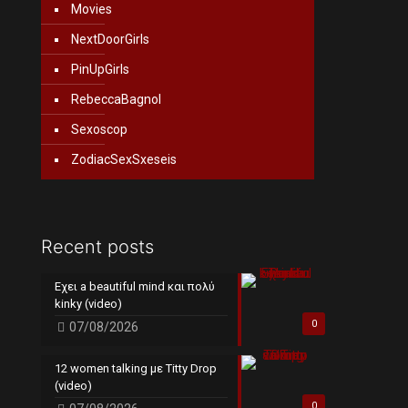
Movies
NextDoorGirls
PinUpGirls
RebeccaBagnol
Sexoscop
ZodiacSexSxeseis
Recent posts
Εχει a beautiful mind και πολύ
kinky (video)
0
07/08/2026
12 women talking με Titty Drop
(video)
0